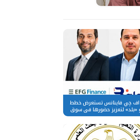
اف چي فاينانس تستعرض خطط
 «بلد» لتعزيز حضورها في سوق
تحويلات المصريين بالخارج