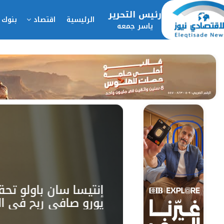
رئيس التحرير
الرئيسية
اقتصاد
بنوك 
ياسر جمعه
يورو صافي ربح في ا
لـ2026