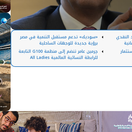
 النقدي
«سوديك» تدعم مستقبل التنمية في مصر
انية
برؤية جديدة للوجهات الساحلية
تثمار
چرمين عامر تنضم إلى منظمة G100 التابعة
للرابطة النسائية العالمية All Ladies
League