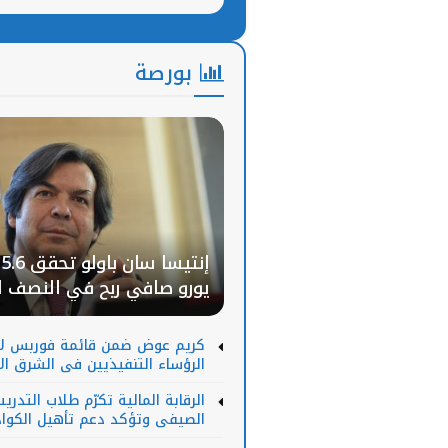
بدعم المبادرات الوطنية
بورصة
إن
يورو صافي ربح في النصف ا
لـ2026
كريم عوض ضمن قائمة فوربس ل
الرؤساء التنفيذيين في الشرق ا
2026
الرقابة المالية تكرّم طلاب التدريب
الصيفي وتؤكد دعم تأهيل الكواد
الشابة