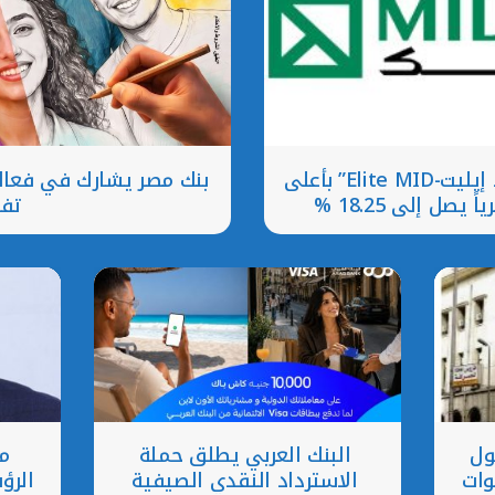
ميدبنك يطرح شهادة “ميد إيليت-Elite MID” بأعلى
بنك مصر يشارك في فعالية
ل إلي 18.25 %
تف
ول
البنك العربي يطلق حملة
م
خلال 10 سنوات
الاسترداد النقدي الصيفية
الرؤ