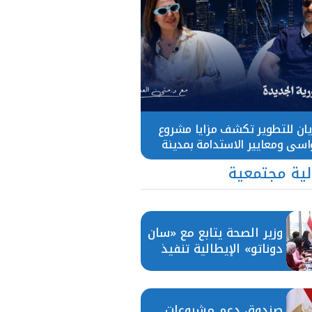
ان للتطوير تكشف مزايا مشروع
اسي ومعايير الاستدامة بمدينة
السادات
ية مجتمعية
وزير الصحة يتابع مع «سان
دوناتو» الإيطالية تنفيذ
مستشفى هليوبوليس
الجديد
صندوق دعم مشروعات