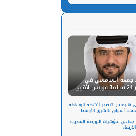
الأوسط لعام 2026
 جمعة الشامسي في
المركز 24 بقائمة فوربس لأقوى
اء التنفيذيين بالشرق
2026
 هيرميس تتصدر أنشطة الوساطة
سة أسواق بالشرق الأوسط
 إفريقيا
 جماعي لمؤشرات البورصة المصرية
لأربعاء