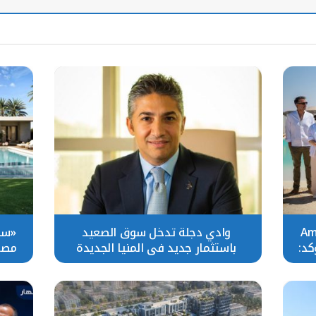
رية تطلق Amare
وادي دجلة تدخل سوق الصعيد
«سو
تؤكد:
باستثمار جديد في المنيا الجديدة
مصر