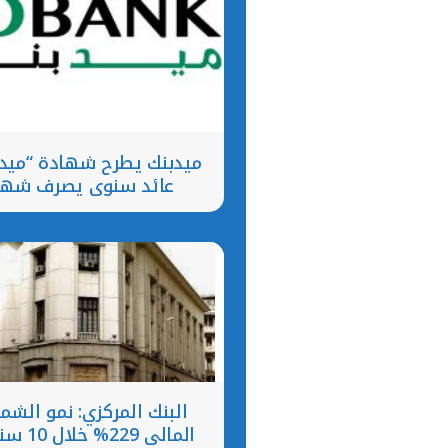
عائد سنوي يصرف شهرياً يص
البنك المركزي: نمو الشم
المالي 229% 