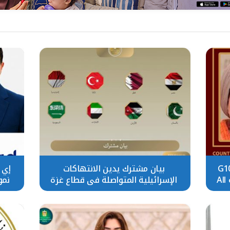
تنضم إلى منظمة G100
بيان مشترك يدين الانتهاكات
إي 
التابعة للرابطة النسائية العالمية All
الإسرائيلية المتواصلة في قطاع غزة
نمو