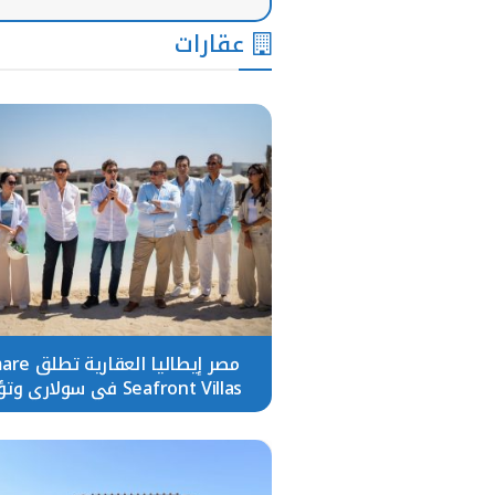
عقارات
مصر إيطاليا العقا
Seafront Villas في سولاري و
التنفيذ يسبق البيع