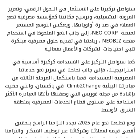
سنواصل تركيزنا على الاستثمار في التحول الرقمي، وتعزيز
المرونة التشغيلية، وترسيخ مكانتنا كمؤسسة مصرفية تضع
العملاء في صدارة أولوياتها. ويعكس التوسع المستمر
لمنصة NEO CORP، إلى جانب النمو الملحوظ في استخدام
منصة NEOBIZ ، ريادتنا في تقديم حلول مصرفية مبتكرة
تلبي احتياجات الشركات والأعمال بفعالية.
كما سنواصل التركيز على الاستدامة كركيزة أساسية في
استراتيجيتنا، فإلى جانب نجاحنا في تعزيز نمو خدماتنا
المصرفية المستدامة قمنا باستكمال المرحلة الثالثة من
مبادرتنا البيئية Climb2Change في باكستان، والتي حظيت
بإشادة من مجلة فوربس التي وصفتها بأنها المبادرة الأكثر
استدامة على مستوى قطاع الخدمات المصرفية بمنطقة
الشرق الأوسط.
ومع تطلعنا نحو عام 2025، نجدد التزامنا الراسخ بتحقيق
أقصى قيمة لعملائنا وشركائنا عبر توظيف الابتكار والتزامنا