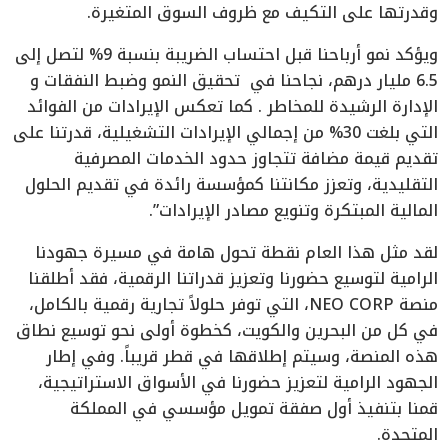
وقدرتها على التكيف مع ظروف السوق المتغيرة.
ويؤكد نمو أرباحنا قبل احتساب الضريبة بنسبة 9% لتصل إلى
6.5 مليار درهم، نجاحنا في تحقيق النمو وضبط النفقات و
الإدارة الرشيدة للمخاطر . كما تعكس الإيرادات من الفوائد
التي بلغت 30% من إجمالي الإيرادات التشغيلية، قدرتنا على
تقديم قيمة مضافة تتجاوز حدود الخدمات المصرفية
التقليدية، وتعزز مكانتنا كمؤسسة رائدة في تقديم الحلول
المالية المبتكرة وتنويع مصادر الإيرادات”.
لقد مثل هذا العام نقطة تحول هامة في مسيرة جهودنا
الرامية لتوسيع حضورنا وتعزيز قدراتنا الرقمية، فقد أطلقنا
منصة NEO CORP، التي توفر حلولاً تجارية رقمية بالكامل،
في كل من البحرين والكويت، كخطوة أولى نحو توسيع نطاق
هذه المنصة، وسيتم إطلاقها في قطر قريباً. وفي إطار
الجهود الرامية لتعزيز حضورنا في الأسواق الاستراتيجية،
قمنا بتنفيذ أول صفقة تمويل مؤسسي في المملكة
المتحدة.