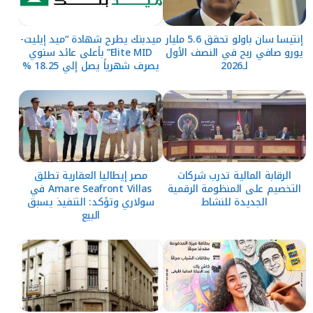
إنتيسا سان باولو تحقق 5.6 مليار
ميدبنك يطرح شهادة “ميد إيليت-
يورو صافي ربح في النصف الأول
Elite MID” بأعلى عائد سنوي
لـ2026
يصرف شهرياً يصل إلي 18.25 %
الرقابة المالية تدرب شركات
مصر إيطاليا العقارية تطلق
التخصيم على المنظومة الرقمية
Amare Seafront Villas في
الجديدة للنشاط
سولاري وتؤكد: التنفيذ يسبق
البيع