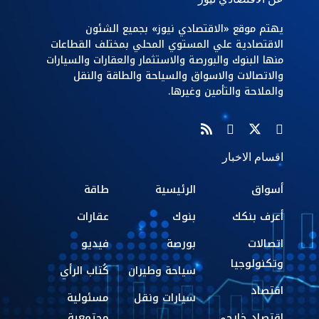
يهتم موقع «الاقتصادي نيوز» بجميع الشئون
الاقتصادية علي المستوي المحلي بمختلف القطاعات
منها البنوك والبورصة والاستثمار والعقارات والسيارات
والاتصالات والاسواق والسياحة والطاقة والنقل
والملاحة والتأمين وغيرها.
اقسام الاخبار
أسواق
الرئيسية
طاقة
أعرف بنكك
بنوك
عقارات
اتصالات
بورصة
فيديو
وتكنولوجيا
سياحة وطيران
كُتاب الرأي
اقتصاد
سيارات ونقل
مسئولية
اقتصاد خارجي
مجتمعية