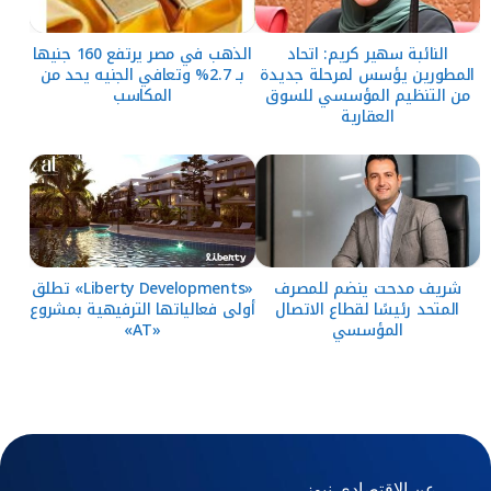
النائبة سهير كريم: اتحاد
الذهب في مصر يرتفع 160 جنيها
المطورين يؤسس لمرحلة جديدة
بـ 2.7% وتعافي الجنيه يحد من
من التنظيم المؤسسي للسوق
المكاسب
العقارية
شريف مدحت ينضم للمصرف
«Liberty Developments» تطلق
المتحد رئيسًا لقطاع الاتصال
أولى فعالياتها الترفيهية بمشروع
المؤسسي
«AT»
عن الاقتصادي نيوز