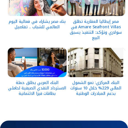
مصر إيطاليا العقارية تطلق
بنك مصر يشارك في فعالية اليوم
Amare Seafront Villas في
العالمي للشباب .. تفاصيل
سولاري وتؤكد: التنفيذ يسبق
البيع
البنك المركزي: نمو الشمول
البنك العربي يطلق حملة
المالي 229% خلال 10 سنوات
الاسترداد النقدي الصيفية لحاملي
بدعم المبادرات الوطنية
بطاقات فيزا الائتمانية