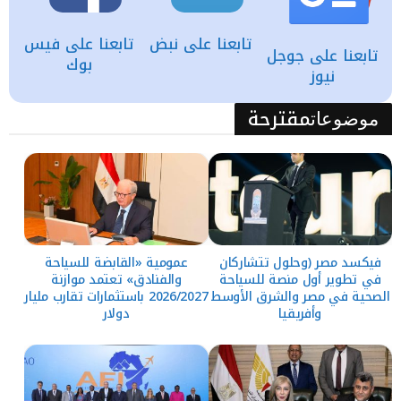
تابعنا على نبض
تابعنا على فيس
تابعنا على جوجل
بوك
نيوز
مقترحة
موضوعات
فيكسد مصر (وحلول تتشاركان
عمومية «القابضة للسياحة
في تطوير أول منصة للسياحة
والفنادق» تعتمد موازنة
الصحية في مصر والشرق الأوسط
2026/2027 باستثمارات تقارب مليار
وأفريقيا
دولار