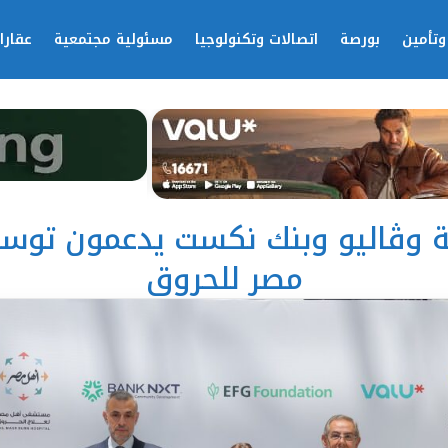
وتأمين
بورصة
اتصالات وتكنولوجيا
مسئولية مجتمعية
عقارا
ية وڤاليو وبنك نكست يدعمون تو
مصر للحروق