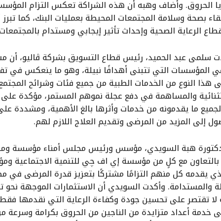
 الحروق. وأضاف وهبه أن هذه الشراكة تعكس التزام المؤسسة 
اء بصحة وسلامة المجتمعات المحيطة بعمليات البنك، كما تبرز 
قطاع الرعاية الصحية وإحداث تأثير إيجابي ومستدام بالمجتمعات
دت سلمى عبد الحميد، رئيس قطاع التسويق بشركة ڤاليو، أن 
ي المؤسسات التي تتبنى أهدافًا نبيلة، وهو ما ينعكس في تفا
 هذا النوع من الخدمات الطبية من جميع فئات وشرائح المجتمع. 
نائية والمساهمة في دفع عجلة نموهم المستمر، مؤكدة على أ
لجميع ما يقدمونه من خدمات وأثرها بالغ الأهمية، ومشددة على
إلى المزيد من المرضى وتقديم العلاج اللازم لهم.
الدكتورة هبة السويدي، مؤسس ورئيس مجلس أمناء مؤسسة و
 بالتعاون مع كلٍ من مؤسسة إي اف چي للتنمية الاجتماعية و
ي يقدمه كل منهم التزامًا مشتركًا بتعزيز قدرة المرضى في 
لة والمستدامة. وأكدت السويدي أن الاستثمارات الموجهة نحو تط
لا تقتصر على تحسين جودة وكفاءة الرعاية التي نقدمها فقط،
دمة أعداد متزايدة من الناجين من الحروق بكرامة وسرعة من 