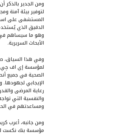
ومن الجدير بالذكر أ
لتوفير بيئة آمنة وم
المستشفى على استيعا
وهو ما سيساهم في ت
الأبحاث السريرية.
وفي هذا السياق، صر
لمؤسسة إي اف چي للت
الصحية في جميع أنحا
الإيجابي لجهودها. 
رعاية المرضى والقد
والنفسية التي تواجه
ومساعدتهم في الحصو
ومن جانبه، أعرب كر
مؤسسة بنك نكست للت