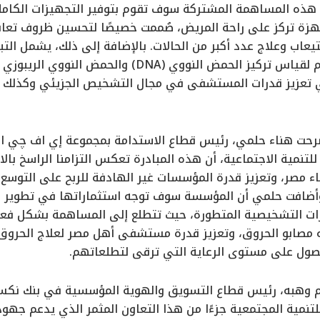
ن هذه المساهمة المشتركة سوف تقوم بتوفير التجهيزات الكامل
جهزة تركز على راحة المريض، صُممت خصيصًا لتحسين ظروف تعا
ب وعلاج عدد أكبر من الحالات. بالإضافة إلى ذلك، يشمل التب
عزيز قدرات المستشفى في مجال التشخيص الجزيئي وكذلك كف
حت هناء حلمي، رئيس قطاع الاستدامة بمجموعة إي اف چي الق
نمية الاجتماعية، أن هذه المبادرة تعكس التزامنا الراسخ بالا
ء مصر، وتعزيز قدرة المؤسسات غير الهادفة للربح على التوسع
وأضافت حلمي أن المؤسسة سوف توجه استثماراتها في تطوير كلٍ
رات التشخيصية المتطورة، حيث تتطلع إلى المساهمة بشكل فعا
 مصابو الحروق، وتعزيز قدرة مستشفى أهل مصر لعلاج الحروق 
ل على مستوى الرعاية التي ترقى لتطلعاتهم.
يم وهبه، رئيس قطاع التسويق والهوية المؤسسية في بنك نكس
نمية المجتمعية جزءًا من هذا التعاون المثمر الذي يدعم ج