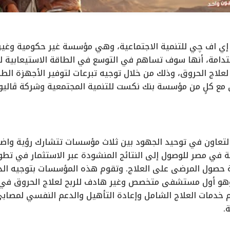
ي اف چي للتنمية الاجتماعية، وهي مؤسسة غير حكومية وغير ه
دامة، أنها سوف تساهم في التوسع في الطاقة الاستيعابية لخ
ج الحروق، وذلك من خلال توجيه تبرعات لتوفير الأجهزة الطبي
مع كلٍ من مؤسسة بنك نكست للتنمية المجتمعية وشركة ڤاليو.
عاون في توحيد الجهود بين ثلاث مؤسسات تتشارك رؤية واضحة
ة في مصر للوصول إلى النتائج المنشودة عبر الاستثمار في تطوير
ة حصول المرضى على العلاج. وتقوم هذه المؤسسات بتوجيه ا
وهو أول مستشفى متخصص وغير هادف للربح لعلاج الحروق في
م خدمات العلاج الشامل وإعادة التأهيل والدعم النفسي لمصاب
.