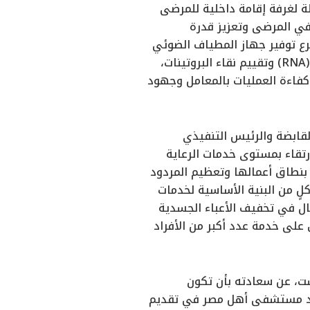
ة لغرفة إقامة داخلية للمرضى
في المرضى وتعزيز قدرة
رع توفير جهاز المطياف الضوئي
الدقيق الذي يُستخدم لقياس تركيز الحمض النووي (DNA) والحمض النووي الريبوزي (RNA) وتقييم نقاء البروتينات،
اءة العمليات بالمعامل وجهود
ابضة والرئيس التنفيذي
رتقاء بمستوى خدمات الرعاية
 بنطاق أعمالها وتعظيم المردود
 من البنية الأساسية لخدمات
ل في تخفيف الأعباء الجسدية
على خدمة عدد أكبر من الأفراد
ت، عن سعادته بأن تكون
هود مستشفى أهل مصر في تقديم