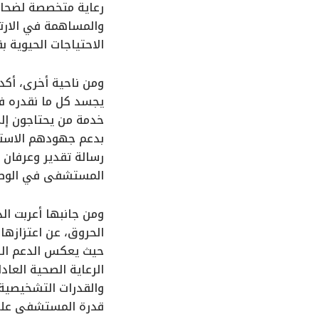
رعاية متخصصة لضحايا
والمساهمة في الارتق
الاحتياجات الحيوية ب
ومن ناحية أخرى، أك
يجسد كل ما نقدره ف
خدمة من يحتاجون إلى
بدعم جهودهم الاستث
رسالة تقدير وعرفان 
المستشفى في الوصول 
ومن جانبها أعربت 
الحروق، عن اعتزازها
حيث يعكس الدعم الذ
الرعاية الصحية العاد
والقدرات التشخيصية 
قدرة المستشفى على خ