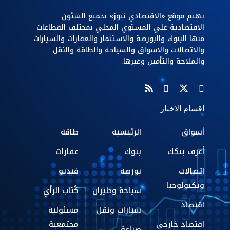
يهتم موقع «الاقتصادي نيوز» بجميع الشئون
الاقتصادية علي المستوي المحلي بمختلف القطاعات
منها البنوك والبورصة والاستثمار والعقارات والسيارات
والاتصالات والاسواق والسياحة والطاقة والنقل
والملاحة والتأمين وغيرها.
اقسام الاخبار
أسواق
الرئيسية
طاقة
أعرف بنكك
بنوك
عقارات
اتصالات
بورصة
فيديو
وتكنولوجيا
سياحة وطيران
كُتاب الرأي
اقتصاد
سيارات ونقل
مسئولية
اقتصاد خارجي
مجتمعية
صناعة