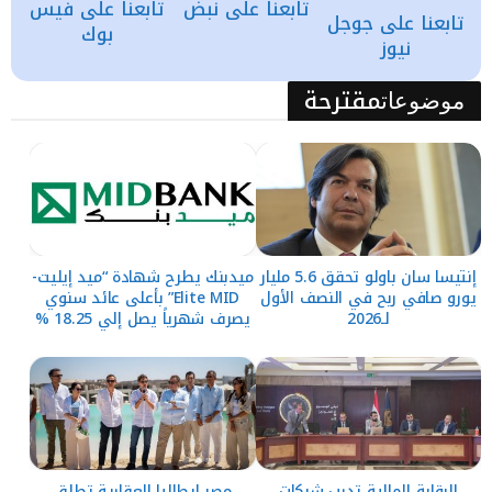
تابعنا على نبض
تابعنا على فيس
تابعنا على جوجل
بوك
نيوز
مقترحة
موضوعات
إنتيسا سان باولو تحقق 5.6 مليار
ميدبنك يطرح شهادة “ميد إيليت-
يورو صافي ربح في النصف الأول
Elite MID” بأعلى عائد سنوي
لـ2026
يصرف شهرياً يصل إلي 18.25 %
الرقابة المالية تدرب شركات
مصر إيطاليا العقارية تطلق