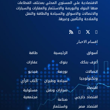
الاقتصادية علي المستوي المحلي بمختلف القطاعات
منها البنوك والبورصة والاستثمار والعقارات والسيارات
والاتصالات والاسواق والسياحة والطاقة والنقل
والملاحة والتأمين وغيرها.
اقسام الاخبار
أسواق
الرئيسية
طاقة
أعرف بنكك
بنوك
عقارات
اتصالات
بورصة
فيديو
وتكنولوجيا
سياحة وطيران
كُتاب الرأي
اقتصاد
سيارات ونقل
مسئولية
اقتصاد خارجي
مجتمعية
صناعة
اقتصاد مصر
واستثمار