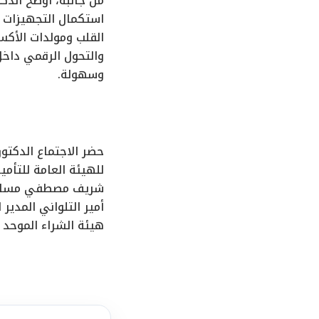
من جانبه، أوضح الدك
استكمال التجهيزات ا
القلب ومولدات الأكس
والتحول الرقمي داخل
وسهولة.
حضر الاجتماع الدكتو
للهيئة العامة للتأم
شريف مصطفي مساعد ال
أمير التلواني المدير
هيئة الشراء الموحد ،