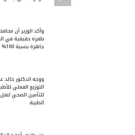
طفرة حقيقية في المن
جاهزة بنسبة 100% طبياً وفنياً وإدارياً قبل افتتاحها، لتقديم خدمة صحية تليق بمواطني المحافظة.
التوزيع الفعلي للأطب
للتأمين الصحي لنقل 
الطبية.