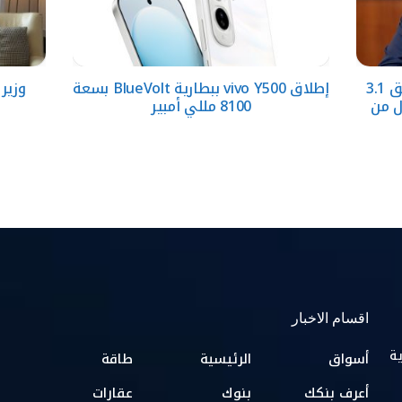
البنك الأهلي الكويتي – مصر يحقق 3.1
إطلاق vivo Y500 ببطارية BlueVolt بسعة
وزير
ل من
8100 مللي أمبير
اقسام الاخبار
ية
أسواق
الرئيسية
طاقة
أعرف بنكك
بنوك
عقارات