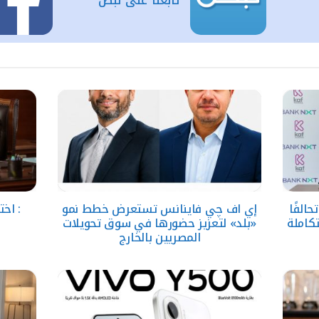
الفًا
إي اف چي فاينانس تستعرض خطط نمو
: اخت
تكاملة
«بلد» لتعزيز حضورها في سوق تحويلات
ف
المصريين بالخارج