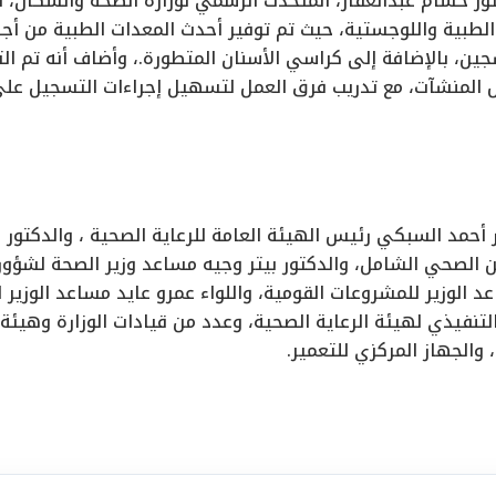
تور حسام عبدالغفار، المتحدث الرسمي لوزارة الصحة والسكان، أن
لطبية واللوجستية، حيث تم توفير أحدث المعدات الطبية من أج
جين، بالإضافة إلى كراسي الأسنان المتطورة.، وأضاف أنه تم ال
 المنشآت، مع تدريب فرق العمل لتسهيل إجراءات التسجيل على
ر أحمد السبكي رئيس الهيئة العامة للرعاية الصحية ، والدكتور
ين الصحي الشامل، والدكتور بيتر وجيه مساعد وزير الصحة لشؤون
وزير للمشروعات القومية، واللواء عمرو عايد مساعد الوزير لتك
 التنفيذي لهيئة الرعاية الصحية، وعدد من قيادات الوزارة وهيئة
 والجهاز المركزي للتعمير.