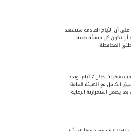
ية تضم نحو 7 ملايين مواطن، مشدداً على أن الأيام القادمة ستشهد
ة أن تكون كل منشأة طبية
ووجه الدكتور خالد عبدالغفار بإنهاء كافة التحديات اللوجستية لـ60 وحدة صحية و10 مستشفيات خلال 7 أيام، وبدء
سيق الكامل مع الهيئة العامة
بما يضمن استمرارية الرعاية