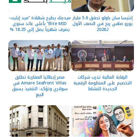
إنتيسا سان باولو تحقق 5.6 مليار
ميدبنك يطرح شهادة “ميد إيليت-
يورو صافي ربح في النصف الأول
Elite MID” بأعلى عائد سنوي
لـ2026
يصرف شهرياً يصل إلي 18.25 %
الرقابة المالية تدرب شركات
مصر إيطاليا العقارية تطلق
التخصيم على المنظومة الرقمية
Amare Seafront Villas في
الجديدة للنشاط
سولاري وتؤكد: التنفيذ يسبق
البيع