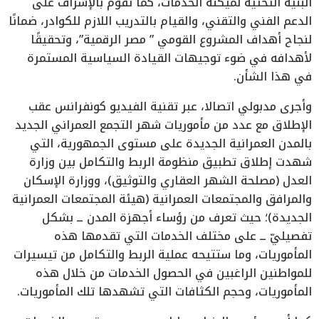
البنية التحتية لميكنة الخدمات، كما تقوم بالإشراف على
الدعم الفني والتقني، والقيام بالتدريب اللازم للكوادر، ضمانًا
لنجاح أهداف المشروع القومي ” مصر الرقمية”، وتحقيقًا
لأهدافه في ضوء توجيهات القيادة السياسية المستمرة
في هذا الشأن.
وأجرى مدبولي اتصالا، عبر تقنية الفيديو كونفرانس عقب
الإطلاق مع عدد من مأموريات شهر التجمع العمراني الجديد
بالمدن العمرانية الجديدة على مستوى الجمهورية، التي
شهدت إطلاق تطبيق منظومة الربط والتكامل بين وزارة
العدل (مصلحة الشهر العقاري والتوثيق)، ووزارة الإسكان
والمرافق والمجتمعات العمرانية (هيئة المجتمعات العمرانية
الجديدة)؛ حيث تعرف من رؤساء أجهزة المدن ــ بشكل
تفصيليّ ــ على مختلف الخدمات التي تقدمها هذه
المأموريات، وما ستتيحه عملية الربط والتكامل من تيسيرات
للمواطنين الراغبين في الحصول الخدمات من خلال هذه
المأموريات، وحجم الكثافات التي تشهدها تلك المأموريات.