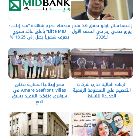
إنتيسا سان باولو تحقق 5.6 مليار
ميدبنك يطرح شهادة “ميد إيليت-
يورو صافي ربح في النصف الأول
Elite MID” بأعلى عائد سنوي
لـ2026
يصرف شهرياً يصل إلي 18.25 %
الرقابة المالية تدرب شركات
مصر إيطاليا العقارية تطلق
التخصيم على المنظومة الرقمية
Amare Seafront Villas في
الجديدة للنشاط
سولاري وتؤكد: التنفيذ يسبق
البيع