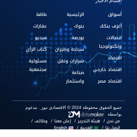
اقسام الاخبار
أسواق
الرئيسية
طاقة
أعرف بنكك
بنوك
عقارات
اتصالات
بورصة
فيديو
وتكنولوجيا
سياحة وطيران
كُتاب الرأي
اقتصاد
سيارات ونقل
مسئولية
اقتصاد خارجي
مجتمعية
صناعة
اقتصاد مصر
واستثمار
جميع الحقوق محفوظة 2024 © الاقتصادي نيوز . مدعوم
بواسطة
من نحن
هيئة التحرير
إعلن معنا
وظائف
اتصل بنا
العربية
English