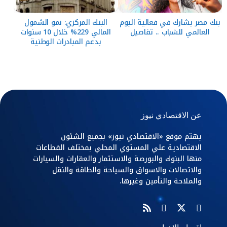
بنك مصر يشارك في فعالية اليوم
البنك المركزي: نمو الشمول
العالمي للشباب .. تفاصيل
المالي 229% خلال 10 سنوات
بدعم المبادرات الوطنية
عن الاقتصادي نيوز
يهتم موقع «الاقتصادي نيوز» بجميع الشئون
الاقتصادية علي المستوي المحلي بمختلف القطاعات
منها البنوك والبورصة والاستثمار والعقارات والسيارات
والاتصالات والاسواق والسياحة والطاقة والنقل
والملاحة والتأمين وغيرها.