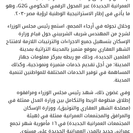
العمرانية الجديدة) عبر المحول الرقمي الحكومي G2G، وهو
ما يأتي فى إطار الاستراتيجية الوطنية لرؤية مصر٢٠٣٠.
وخلال تجوله في أرجاء المجمع، استمع رئيس مجلس الوزراء
لشرح من المهندس شريف الشربيني حول قيام وزارة
الإسكان بتسهيل جميع الاجراءات والترتيبات اللازمة لافتتاح
الشهر العقاري بموقع متميز بالمدينة التراثية بمدينة
العلمين الجديدة، وذلك مع ربطه بمركز معلومات جهاز
المدينة؛ من أجل تقديم خدمات متميزة ونموذجية، وكذلك
المساهمة في توفير الخدمات المختلفة للمواطنين لتنمية
المدينة.
وفي غضون ذلك، شهد رئيس مجلس الوزراء ومرافقوه
إطلاق منظومة الربط والتكامل بين وزارة العدل ممثلة في
(مصلحة الشهر العقاري والتوثيق)، ووزارة الإسكان
والمرافق والمجتمعات العمرانية ممثلة في (هيئة
المجتمعات العمرانية الجديدة) في ١٦ مأمورية شهر تجمع
عمراني جديد بالمدن العمرانية الجديدة على مستوى