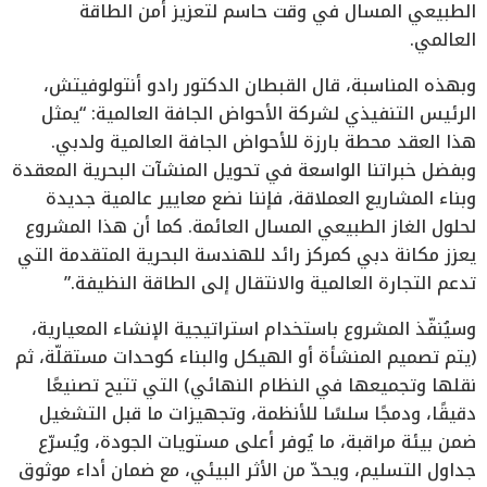
الطبيعي المسال في وقت حاسم لتعزيز أمن الطاقة
العالمي.
وبهذه المناسبة، قال القبطان الدكتور رادو أنتولوفيتش،
الرئيس التنفيذي لشركة الأحواض الجافة العالمية: “يمثل
هذا العقد محطة بارزة للأحواض الجافة العالمية ولدبي.
وبفضل خبراتنا الواسعة في تحويل المنشآت البحرية المعقدة
وبناء المشاريع العملاقة، فإننا نضع معايير عالمية جديدة
لحلول الغاز الطبيعي المسال العائمة. كما أن هذا المشروع
يعزز مكانة دبي كمركز رائد للهندسة البحرية المتقدمة التي
تدعم التجارة العالمية والانتقال إلى الطاقة النظيفة.”
وسيُنفّذ المشروع باستخدام استراتيجية الإنشاء المعيارية،
(يتم تصميم المنشأة أو الهيكل والبناء كوحدات مستقلّة، ثم
نقلها وتجميعها في النظام النهائي) التي تتيح تصنيعًا
دقيقًا، ودمجًا سلسًا للأنظمة، وتجهيزات ما قبل التشغيل
ضمن بيئة مراقبة، ما يُوفر أعلى مستويات الجودة، ويُسرّع
جداول التسليم، ويحدّ من الأثر البيئي، مع ضمان أداء موثوق