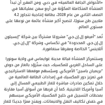
«الأحواض الجافة العالمية» في دبي. ومن المقرر أن تبدأ
المنشأة المتكاملة المكوّنة من أربع سفن عملياتها في
النصف الثاني من عام 2028، بطاقة إنتاجية تتجاوز 4.2
ملايين طن سنويًا، لتصبح أكبر منشأة عائمة من نوعها على
مستوى العالم.
تُعد “أميغو إل.إن.جي” مشروعًا مشتركًا بين شركة “إبسيلون
إل.إن.جي. المحدودة” في تكساس، وشركة “إل.إن.جي.
أللاينس” الخااصة ومقرها سنغافورة.
وستتمركز المنشأة قبالة مدينة غوايماس في ولاية سونورا
على الساحل الغربي للمكسيك، حيث ستُزوّد بالغاز من حوض
“بريميان باسين” الأمريكي. وسيُسهم موقعها الاستراتيجي
في تعزيز دور المكسيك في إمدادات الطاقة العالمية من
خلال تمكين صادرات مباشرة للغاز الطبيعي المسال إلى
آسيا وأمريكا اللاتينية. كما أن قربها من أسواق آسيا مقارنة
بمحطات التسييل في خليج المكسيك الأمريكي سيسهم
في خفض تكاليف النقل والانبعاثات، ويفتح ممرًا جديدًا للغاز