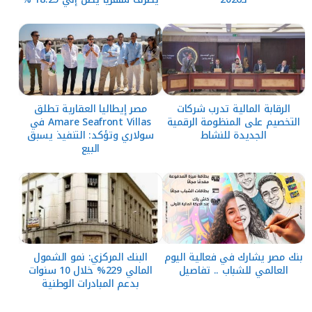
الرقابة المالية تدرب شركات
مصر إيطاليا العقارية تطلق
التخصيم على المنظومة الرقمية
Amare Seafront Villas في
الجديدة للنشاط
سولاري وتؤكد: التنفيذ يسبق
البيع
بنك مصر يشارك في فعالية اليوم
البنك المركزي: نمو الشمول
العالمي للشباب .. تفاصيل
المالي 229% خلال 10 سنوات
بدعم المبادرات الوطنية