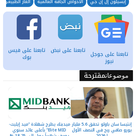
إبسيلون إل إن جي
الأحواض الجافة العالمية
الغاز الطبيعي
تابعنا على نبض
تابعنا على فيس
تابعنا على جوجل
بوك
نيوز
مقترحة
موضوعات
إنتيسا سان باولو تحقق 5.6 مليار
ميدبنك يطرح شهادة “ميد إيليت-
يورو صافي ربح في النصف الأول
Elite MID” بأعلى عائد سنوي
لـ2026
يصرف شهرياً يصل إلي 18.25 %