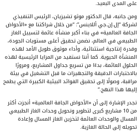
على المدى البعيد.
ومن جانبه، قال الدكتور موثو تشيزيان، الرئيس التنفيذي
لشركة “إل.إن.جي أللاينس”: “من خلال شراكتنا مع «الأحواض
الجافة العالمية» في بناء أكبر منشأة عائمة لتسييل الغاز
الطبيعي في العالم، نضمن تحقيق أعلى مستويات الجودة،
وقدرة إنتاجية استثنائية، وأداء موثوق طويل الأمد لهذه
المنشأة الحيوية. كما أننا نستفيد من المزايا الرئيسية لهذه
الحلول العائمة، بدءًا من تسريع جداول المشاريع، ومرورًا
بالاختبارات الدقيقة والتجهيزات ما قبل التشغيل في بيئة
مراقبة، وصولًا إلى تحقيق الفوائد البيئية الكبيرة التي يطمح
إليها هذا النهج.”
تجدر الإشارة إلى أن «الأحواض الجافة العالمية» أنجزت أكثر
من 10 مشاريع كبرى لتطوير وتحويل وحدات الغاز الطبيعي
المسال والوحدات العائمة لتخزين الغاز المسال وإعادة
تحويله إلى الحالة الغازية.