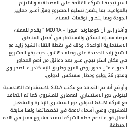
استراتيجية الشركة القائمة على المصداقية والالتزام
بالمواعيد، بما يضمن تسليم المشروع وفق أعلى معايير
الجودة وبما يتجاوز توقعات العملاء.
وأشار إلى أن كومباوند “ميورا – MIURA ” يقدم للعملاء
فرصة مميزة للسكن والاستثمار في أفضل المناطق
الاستثمارية الواعدة، وذلك في نقطة التقاء الشيخ زايد مع
الشيخ زايد الجديدة على وصلة دهشور، حيث يقع المشروع
في مكان استراتيجي على بعد دقائق من أهم المحاور
الحيوية مثل محور روض الفرج وطريق الإسكندرية الصحراوي
ومحور 26 يوليو ومطار سفنكس الدولي.
وأوضح أنه تم التعاقد مع مكتب S.D.A للاستشارات الهندسية
ليتولى دور الاستشاري المعماري للمشروع، كما تم التعاقد
مع شركة G.C.M لتتولى دور استشاري الإدارة والتشغيل
للمشروع، وهي أسماء لامعة في تخصصاتها ولها سابقة
أعمال قوية تدعم خطة الشركة لتنفيذ مشروع مميز في هذه
المنطقة.