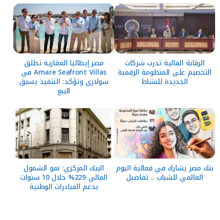
الرقابة المالية تدرب شركات
مصر إيطاليا العقارية تطلق
التخصيم على المنظومة الرقمية
Amare Seafront Villas في
الجديدة للنشاط
سولاري وتؤكد: التنفيذ يسبق
البيع
بنك مصر يشارك في فعالية اليوم
البنك المركزي: نمو الشمول
العالمي للشباب .. تفاصيل
المالي 229% خلال 10 سنوات
بدعم المبادرات الوطنية