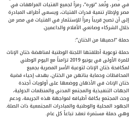
في مصر، وتُعد “نوره”، رمزاً لجميع الفتيات المراهقات في
مصر ولإطار تنمية قدرات الفتيات، ويسعى أطراف المبادرة
إلى أن تصبح قريباً رمزاً للإستثمار في الفتيات في مصر من
خلال الشركاء وصانعي الأفلام والداعمين.
حملة “احميها من الختان”:
حملة توعوية أطلقتها اللجنة الوطنية لمناهضة ختان الإناث
للمرة الأولى في يونيو 2019 تزامناً مع اليوم الوطني
لمكافحة ختان الإناث لتوعية الأسر المصرية بجميع
المحافظات وحماية بناتهن من الختان، بهدف إحياء قضية
ختان الإناث في الأذهان ووضعها على أولويات أجندة
الجهات التنفيذية والمجتمع المدني والمنظمات الدولية،
وحث المجتمع بكافة أطيافه لمواجهة هذه الجريمة، ودعم
الجهود المحلية والوطنية والمبادرات المجتمعية ذات الصلة.
وهي حملة مستمرة تعقد تباعاً كل عام.