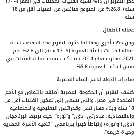
ذكر التقرير أن 15% نسبة الفتيات المختنات في العمر (4 -17
سنه) 26.8% من المتوقع ختانهن من الفتيات أقل من 18
سنه.
عمالة الأطفال
ومن جهة أخري وفقا لما ذكرة التقرير فقد انخفضت نسبة
عمالة الفتيات بالفئة العمرية (5 -17 سنه) الى 2.8% عام
2021، مقارنة بعام 2014 حيث كانت نسبة عمالة الفتيات في
نفس الفئة العمرية 5.8%.
مبادرات الدوله لدعم الفتاه المصرية
كشف التقرير أن الحكومة المصرية أطلقت بالتعاون مع الأمم
المتحدة في مصر، والتي تسعى إلى تمكين الفتيات أقل من
18 سنه وبناء مهاراتهن وقدراتهن التعليمية والاجتماعية
والاقتصادية، مبادرتي “دوّي” و”نوره”. حيث يرتبط البرنامجان
(دوّي) و(نوره) إرتباطاً كبيراً ببرنامجي ” تنمية الأسرة المصرية
وحياة كريمة”.