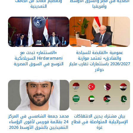
الصحية في مصر والشرق الأوسط
وتعظيم العائد من الخامات
وأفريقيا
التعدينية
عمومية «القابضة للسياحة
«الاستثمار» تبحث مع
والفنادق» تعتمد موازنة
Hirdaramani السريلانكية
2026/2027 باستثمارات تقارب مليار
التوسع في السوق المصرية
دولار
بيان مشترك يدين الانتهاكات
محمد جمعة الشامسي في المركز
الإسرائيلية المتواصلة في قطاع
24 بقائمة فوربس لأقوى الرؤساء
غزة
التنفيذيين بالشرق الأوسط 2026