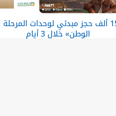
«الإسكان»: 15.8 ألف حجز مبدئي لوحدات المر
الوطن» خلال 3 أيام