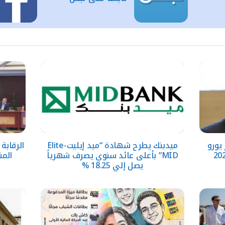
حقق 5.6 مليار يورو
ميدبنك يطرح شهادة “ميد إيليت-Elite
الرقابة
MID” بأعلى عائد سنوي يصرف شهرياً
المن
يصل إلي 18.25 %