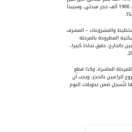
بلغ عدد الحجوزات المبدئية للأراضى المطروحة بالمرحلة التاسعة التكميلية بالمشروع، 1900 ألف حجز مبدئى، وسيبدأ
التخطيط والمشروعات – المشرف
سكنية المطروحة بالمرحلة
ت الوطن” للمصريين بالخارج، حقق نجاحا كبيرا،
المرحلة العاشرة، وكذا قطع
ع للراغبين بالحجز، ويجب أن
ها لتُسجل ضمن تحويلات اليوم