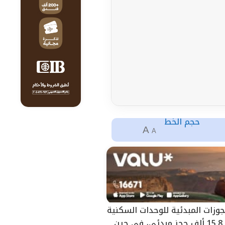
حجم الخط
A
A
حجوزات المبدئية للوحدات السكنية
المطروحة بالمرحلة العاشرة بمشروع “بيت الوطن” للمصريين بالخارج، خلال 3 أيام، بلغ 15.8 ألف حجز مبدئى، فى حين