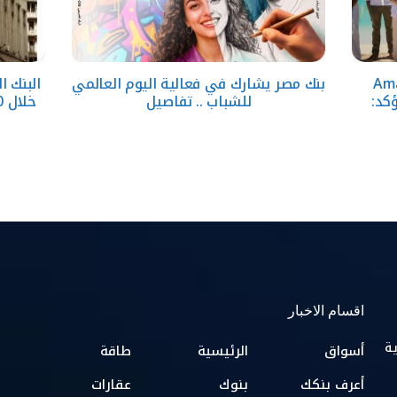
قارية تطلق Amare
بنك مصر يشارك في فعالية اليوم العالمي
وتؤكد:
للشباب .. تفاصيل
خلال 10 سنوات بدعم المبادرات الوطنية
اقسام الاخبار
ية
أسواق
الرئيسية
طاقة
أعرف بنكك
بنوك
عقارات