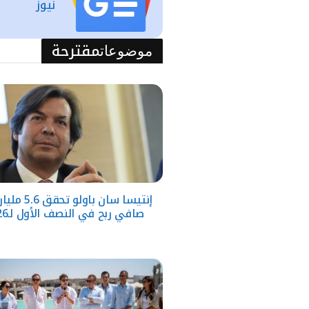
نيوز
مقترحة
موضوعات
إنتيسا سان باولو ت
صافي ربح في النصف الأول لـ2026