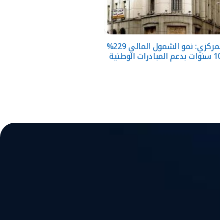
البنك المركزي: نمو الشمول المالي 229%