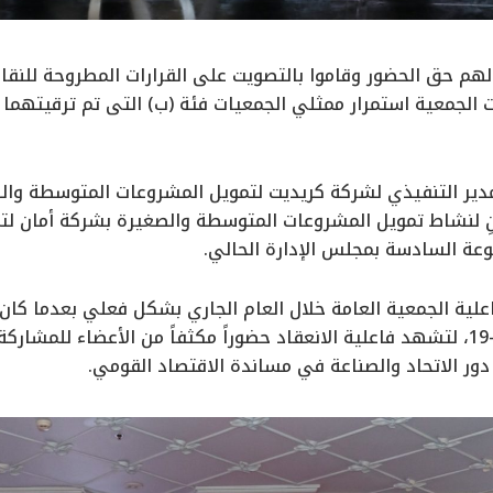
هم حق الحضور وقاموا بالتصويت على القرارات المطروحة للنقا
ت الجمعية استمرار ممثلي الجمعيات فئة (ب) التى تم ترقيتهما 
دير التنفيذي لشركة كريديت لتمويل المشروعات المتوسطة وال
انِ لنشاط تمويل المشروعات المتوسطة والصغيرة بشركة أمان لت
ة السادسة بمجلس الإدارة الحالي.
اعلية الجمعية العامة خلال العام الجاري بشكل فعلي بعدما كان ي
تفشي جائحة كوفيد-19، لتشهد فاعلية الانعقاد حضوراً مكثفاً من الأعضاء 
دور الاتحاد والصناعة في مساندة الاقتصاد القومي.