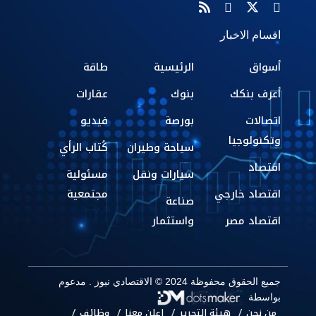
اقسام الاخبار
أسواق
الرئيسية
طاقة
أعرف بنكك
بنوك
عقارات
اتصالات
بورصة
فيديو
وتكنولوجيا
سياحة وطيران
كُتاب الرأي
اقتصاد
سيارات ونقل
مسئولية
اقتصاد خارجي
مجتمعية
صناعة
اقتصاد مصر
واستثمار
جميع الحقوق محفوظة 2024 © الاقتصادي نيوز . مدعوم
بواسطة
من نحن
هيئة التحرير
إعلن معنا
وظائف