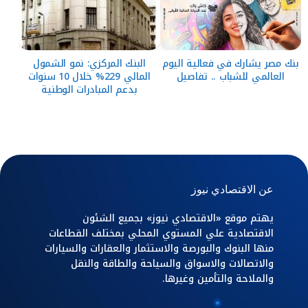
بنك مصر يشارك في فعالية اليوم
البنك المركزي: نمو الشمول
العالمي للشباب .. تفاصيل
المالي 229% خلال 10 سنوات
بدعم المبادرات الوطنية
عن الاقتصادي نيوز
يهتم موقع «الاقتصادي نيوز» بجميع الشئون
الاقتصادية علي المستوي المحلي بمختلف القطاعات
منها البنوك والبورصة والاستثمار والعقارات والسيارات
والاتصالات والاسواق والسياحة والطاقة والنقل
والملاحة والتأمين وغيرها.