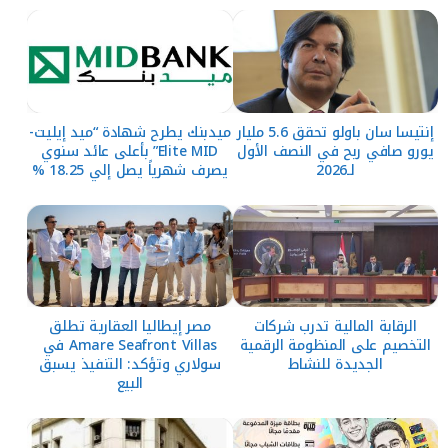
إنتيسا سان باولو تحقق 5.6 مليار
ميدبنك يطرح شهادة “ميد إيليت-
يورو صافي ربح في النصف الأول
Elite MID” بأعلى عائد سنوي
لـ2026
يصرف شهرياً يصل إلي 18.25 %
الرقابة المالية تدرب شركات
مصر إيطاليا العقارية تطلق
التخصيم على المنظومة الرقمية
Amare Seafront Villas في
الجديدة للنشاط
سولاري وتؤكد: التنفيذ يسبق
البيع