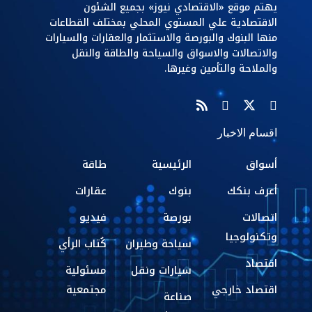
يهتم موقع «الاقتصادي نيوز» بجميع الشئون
الاقتصادية علي المستوي المحلي بمختلف القطاعات
منها البنوك والبورصة والاستثمار والعقارات والسيارات
والاتصالات والاسواق والسياحة والطاقة والنقل
والملاحة والتأمين وغيرها.
اقسام الاخبار
أسواق
الرئيسية
طاقة
أعرف بنكك
بنوك
عقارات
اتصالات
بورصة
فيديو
وتكنولوجيا
سياحة وطيران
كُتاب الرأي
اقتصاد
سيارات ونقل
مسئولية
اقتصاد خارجي
مجتمعية
صناعة