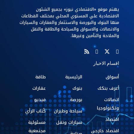
يهتم موقع «الاقتصادي نيوز» بجميع الشئون
الاقتصادية علي المستوي المحلي بمختلف القطاعات
منها البنوك والبورصة والاستثمار والعقارات والسيارات
والاتصالات والاسواق والسياحة والطاقة والنقل
والملاحة والتأمين وغيرها.
اقسام الاخبار
أسواق
الرئيسية
طاقة
أعرف بنكك
بنوك
عقارات
اتصالات
بورصة
فيديو
وتكنولوجيا
سياحة وطيران
كُتاب الرأي
اقتصاد
سيارات ونقل
مسئولية
اقتصاد خارجي
مجتمعية
صناعة