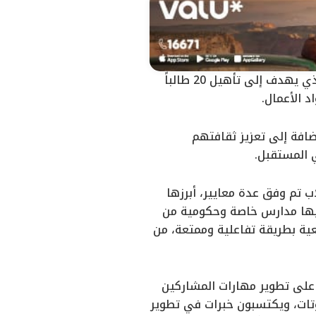
احتفلت جمعية التطوير والتنمية بتخرج الدفعة الأولى من برنامج “رواد المستقبل”، الذي يهدف إلى تأهيل 20 طالباً
د الأعمال.
ضافة إلى تعزيز ثقافتهم
 المستقبل.
 تم وفق عدة معايير، أبرزها
متها الجمعية في مارس 2024، والتي شارك فيها مدارس خاصة وحكومية من
عية بطريقة تفاعلية وممتعة، من
ه على تطوير مهارات المشاركين
وبوتات، ويكتسبون خبرات في تطوير