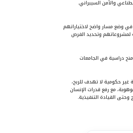
صطناعي والأمن السيبراني.
 في وضع مسار واضح لاختياراتهم
 لمشروعاتهم وتحديد الفرص
نح دراسية في الجامعات
مية تأسست عام 1998، وهي جمعية أهلية غير حكومية لا تهدف للربح،
هوبة، مع رفع قدرات الإنسان
 وحتى القيادة التنفيذية.