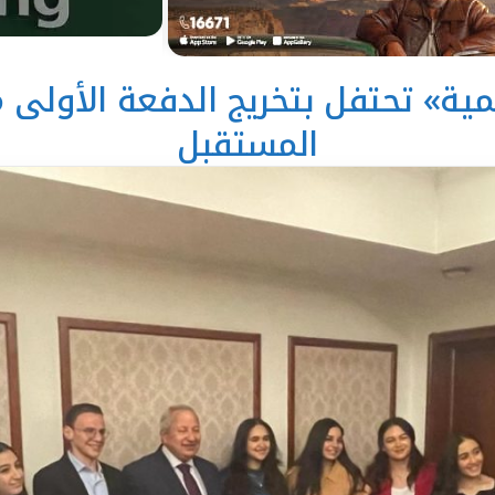
مية» تحتفل بتخريج الدفعة الأولى م
المستقبل