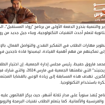
ثانوية لتعلم أحدث التقنيات التكنولوجية، وبناء جيل جديد من روا
طوير مهارات الطلاب في التفكير النقدي والتواصل الفعال، بالإ
لى تمكينهم من فهم أهمية القيادة، ليصبحوا قادة ناجحين في
حمد فاروق حفيظ، رئيس مجلس إدارة الجمعية، إن اختيار الطلاب
التميز في مسابقة “إيجنيتد” التي نظ
الكبرى. تهدف هذه المسابقة إلى زيادة الوعي بالقضايا المجتم
رة باستخدام التكنولوجيا.
مج يُنفذ سنوياً على مدار ثلاثة أشهر، حيث يركز القائمون علي
 والفرنسية والألمانية. كما يتعلم الطلاب تقنيات البرمجة والر