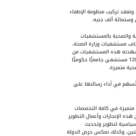
ذي يتم تطويره بتكلفة تبلغ حوالي 140 مليون جنيه، وتفقد تركيب منظومة الإطفاء
 وستمائة ألف جنيه.
طبية والصحية بالمستشفيات
جانب مستشفيات وزارة الصحة،
ما شهدته هذه المستشفيات من
تطور غير مسبوق، بفضل الدعم غير المحدود من القيادة السياسية، حيث أصبح لدينا 120 مستشفى جامعيًّا حكوميًّا
حية متميزة.
تُسهم في أداء رسالتها على
ة متميزة في كافة التخصصات
هذه الإنجازات وأعمال التطوير
سياسية لتطوير وتحديث
نين، وكذلك تعكس حرص الدولة