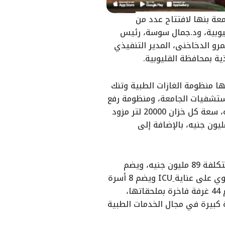
امعة بنها لافتتاح عدد من
ليوبية، ود.جمال سوسة، رئيس
و الدخاخني، المدير التنفيذي
ة بمحافظة القليوبية.
ا منظومة الغازات الطبية وتنك
دمة جميع الأقسام بمستشفيات الجامعة، ومنظومة رفع
وتخزين المياه لمباني المستشفيات بتكلفة 9 ملايين جنيه، والتي تضم 3 خزانات مياه، سعة كل خزان 20000 لتر مزود
 رفع المياه، وشبكة صرف صحي، فضلًا عن منظومة الإنذار المبكر، بتكلفة 12 مليون جنيه، بالإضافة إلى
كما قام د.أيمن عاشور بافتتاح المرحلة الأولى والثانية من مبنى العمليات الموحدة، بتكلفة 89 مليون جنيه، ويضم
المبنى 17 كبسولة جديدة، وتم إعداده وتجهيزه وفقًا لأحدث المعايير العالمية، ويحتوي على عناية ِICU ويضم 8 أسرة
عناية مركزة، وغرف خدمات، بالإضافة إلى افتتاح مبنى العلاج الاقتصادي، والذي يضم 44 غرفة فاخرة بملحقاتها،
ى مساحة 500 متر مربع، ويمثل طفرة كبيرة في مجال الخدمات الطبية