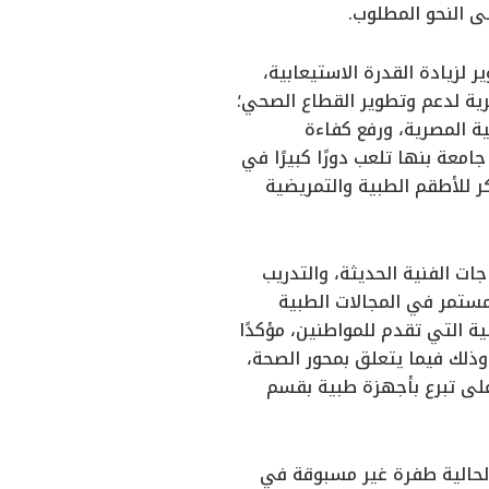
ى النحو المطلوب.
زيادة القدرة الاستيعابية،
رية لدعم وتطوير القطاع الصحي؛
ة المصرية، ورفع كفاءة
معة بنها تلعب دورًا كبيرًا في
ر للأطقم الطبية والتمريضية
ت الفنية الحديثة، والتدريب
مستمر في المجالات الطبية
ة التي تقدم للمواطنين، مؤكدًا
 أعمال التطوير تمثل أحد جهود الجامعة في إطار السعي لتحقيق رؤية مصر 2030 وذلك فيما يتعلق بمحور الصحة،
ى تبرع بأجهزة طبية بقسم
لحالية طفرة غير مسبوقة في