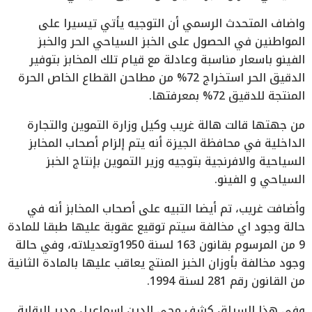
واضاف المتحدث الرسمي أن التوجيه يأتي تيسيرا على
المواطنين في الحصول على الخبز السياحي الحر والخبز
الفينو باسعار مناسبة وعادلة مع قيام تلك المخابز بتوفير
الدقيق الحر استخراج 72% من مطاحن القطاع الخاص الحرة
المنتجة للدقيق 72% بمعرفتها.
من جهتها قالت هالة غريب وكيل وزارة التموين والتجارة
الداخلية في محافظة الجيزة أنه يتم إلزام أصحاب المخابز
السياحية والافرنجية بتوجيه وزير التموين بإنتاج الخبز
السياحي و الفينو.
وأضافت غريب، تم أيضا التبيه على أصحاب المخابز أنه في
حالة وجود اي مخالفة سيتم توقيع عقوبة عليها طبقا للمادة
9 من المرسوم بقانون 163 لسنة 1950وتعديلاته، وفي حالة
وجود مخالفة بأوزان الخبز المنتج يعاقب عليها بالمادة الثانية
من القانون رقم 281 لسنة 1994.
وفي هذا السياق كشف محي الدين إسماعيل مدير الرقابة