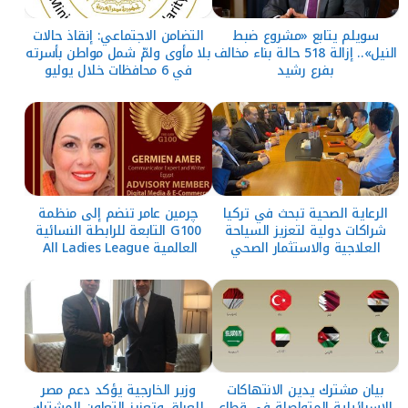
سويلم يتابع «مشروع ضبط
التضامن الاجتماعي: إنقاذ حالات
النيل».. إزالة 518 حالة بناء مخالف
بلا مأوى ولمّ شمل مواطن بأسرته
بفرع رشيد
في 6 محافظات خلال يوليو
الرعاية الصحية تبحث في تركيا
چرمين عامر تنضم إلى منظمة
شراكات دولية لتعزيز السياحة
G100 التابعة للرابطة النسائية
العلاجية والاستثمار الصحي
العالمية All Ladies League
بيان مشترك يدين الانتهاكات
وزير الخارجية يؤكد دعم مصر
الإسرائيلية المتواصلة في قطاع
للعراق وتعزيز التعاون المشترك