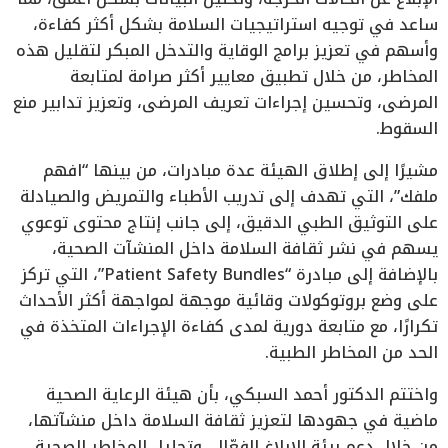
ساعد في توجيه استراتيجيات السلامة بشكل أكثر كفاءة،
وأسهم في تعزيز برامج الوقاية والتدخل المبكر لتقليل هذه
المخاطر، من خلال تطبيق معايير أكثر صرامة لمتابعة
المرضى، وتحسين إجراءات تعريف المرضى، وتعزيز تدابير منع
السقوط.
مشيرًا إلى إطلاق الهيئة عدة مبادرات، من بينها “افهم
ملفك”، التي تهدف إلى تدريب الأطباء والتمريض والصيادلة
على التوثيق الطبي الدقيق، إلى جانب إنتاج محتوى توعوي
يسهم في نشر ثقافة السلامة داخل المنشآت الصحية،
بالإضافة إلى مبادرة “Patient Safety Bundles”، التي تركز
على وضع بروتوكولات وقائية موجهة لمواجهة أكثر الأحداث
تكرارًا، مع متابعة دورية لمدى كفاءة الإجراءات المتخذة في
الحد من المخاطر الطبية.
واختتم الدكتور أحمد السبكي، بأن هيئة الرعاية الصحية
ماضية في جهودها لتعزيز ثقافة السلامة داخل منشآتها،
من خلال دعم بيئة الإبلاغ الفعّال، وتحليل المخاطر الصحية،