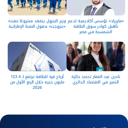
«ماريزاد» تؤسس أكاديمية لدعم
وزير البترول يتفقد مشروعًا تنفذه
تأهيل كوادر سوق الطاقة
«بتروجت» بحقول النفط الإماراتية
الشمسية في مصر
نادين عبد الغفار تحصد جائزة
أرباح قرة للطاقة ترتفع لـ 123.4
التميز في الاقتصاد الدائري
مليون جنيه خلال الربع الأول من
2026