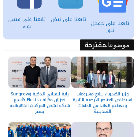
تابعنا على نبض
تابعنا على فيس
تابعنا على جوجل
بوك
نيوز
مقترحة
موضوعات
وزير الكهرباء يتابع مشروعات
راية للمباني الذكية وSungrow
استخلاص العناصر الأرضية النادرة
تعززان مكانة Electra كأسرع
وتعظيم العائد من الخامات
شبكة لشحن المركبات الكهربائية
التعدينية
بمصر