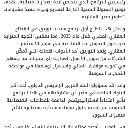
رئيسيين للبرنامج، الذي يتضمن عدة إصدارات متتالية، بهدف
توفير السيولة النقدية اللازمة لتسريع وتيرة تنفيذ مشروعات
“تطوير مصر” العقارية.
ويمثل هذا الطرح أول برنامج سندات توريق في القطاع
العقاري المصري خلال عام 2025، مما يعكس التوجه المتزايد
نحو حلول التمويل غير التقليدية في سوق الاستثمار
العقاري. ويُعد التوريق أحد الأدوات الفعالة التي تُمكّن
الشركات من تحويل الأصول العقارية إلى سيولة، بما يسهم
في تقوية موقفها المالي واستمرار توسعها في مواجهة
التحديات السوقية.
وقد أكد مسؤولو البنك العربي الإفريقي الدولي، أحد أكبر
البنوك الخاصة في مصر، أن مشاركتهم في هذا البرنامج
تأتي امتداداً لاستراتيجيتهم الداعمة للقطاعات الاقتصادية
الحيوية، عبر تقديم حلول تمويلية مبتكرة ومتطورة تلائم
متغيرات السوق.
في المقابل، أوضح ممثلو بنك الاستثمار الأهلي فاروس، أحد