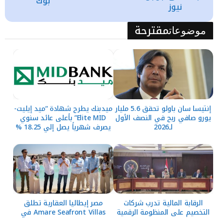
بوك
نيوز
مقترحة
موضوعات
إنتيسا سان باولو تحقق 5.6 مليار
ميدبنك يطرح شهادة “ميد إيليت-
يورو صافي ربح في النصف الأول
Elite MID” بأعلى عائد سنوي
لـ2026
يصرف شهرياً يصل إلي 18.25 %
الرقابة المالية تدرب شركات
مصر إيطاليا العقارية تطلق
التخصيم على المنظومة الرقمية
Amare Seafront Villas في