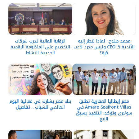
محمد صلاح.. لماذا تنظر إليه
الرقابة المالية تدرب شركات
الأندية كـ CEO وليس مجرد لاعب
التخصيم على المنظومة الرقمية
كرة؟
الجديدة للنشاط
مصر إيطاليا العقارية تطلق
بنك مصر يشارك في فعالية اليوم
Amare Seafront Villas في
العالمي للشباب .. تفاصيل
سولاري وتؤكد: التنفيذ يسبق
البيع