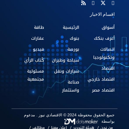
اقسام الاخبار
أسواق
الرئيسية
طاقة
أعرف بنكك
بنوك
عقارات
اتصالات
بورصة
فيديو
وتكنولوجيا
سياحة وطيران
كُتاب الرأي
اقتصاد
سيارات ونقل
مسئولية
اقتصاد خارجي
مجتمعية
صناعة
اقتصاد مصر
واستثمار
جميع الحقوق محفوظة 2024 © الاقتصادي نيوز . مدعوم
بواسطة
من نحن
هيئة التحرير
إعلن معنا
وظائف