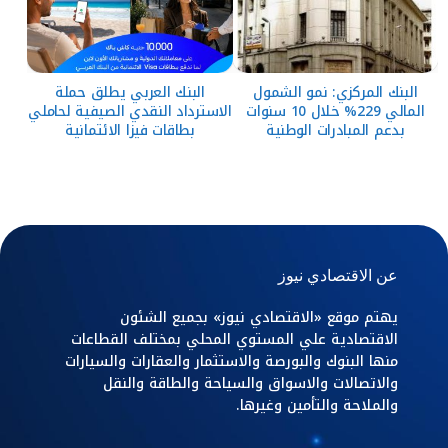
البنك المركزي: نمو الشمول
البنك العربي يطلق حملة
المالي 229% خلال 10 سنوات
الاسترداد النقدي الصيفية لحاملي
بدعم المبادرات الوطنية
بطاقات فيزا الائتمانية
عن الاقتصادي نيوز
يهتم موقع «الاقتصادي نيوز» بجميع الشئون
الاقتصادية علي المستوي المحلي بمختلف القطاعات
منها البنوك والبورصة والاستثمار والعقارات والسيارات
والاتصالات والاسواق والسياحة والطاقة والنقل
والملاحة والتأمين وغيرها.