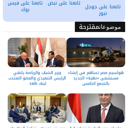
تابعنا على نبض
تابعنا على فيس
تابعنا على جوجل
بوك
نيوز
مقترحة
موضوعات
هولسيم مصر تساهم في إنشاء
وزير الشباب والرياضة يلتقي
مستشفى «بهية» الجديد
الرئيس التنفيذي والعضو المنتدب
بالتجمع الخامس
لبنك saib