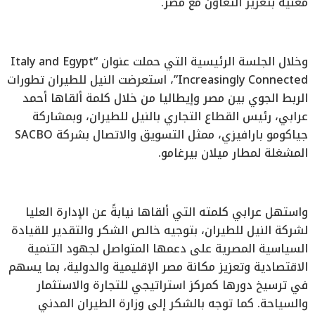
معنية بتعزيز التعاون مع مصر.
وخلال الجلسة الرئيسية التي حملت عنوان “Italy and Egypt
Increasingly Connected”، استعرضت النيل للطيران تطورات
الربط الجوي بين مصر وإيطاليا من خلال كلمة ألقاها أحمد
عرابي، رئيس القطاع التجاري بالنيل للطيران، وبمشاركة
جياكومو بارافيزي، ممثل التسويق والاتصال بشركة SACBO
المشغلة لمطار ميلان بيرغامو.
واستهل عرابي كلمته التي ألقاها نيابةً عن الإدارة العليا
لشركة النيل للطيران، بتوجيه خالص الشكر والتقدير للقيادة
السياسية المصرية على دعمها المتواصل لجهود التنمية
الاقتصادية وتعزيز مكانة مصر الإقليمية والدولية، بما يسهم
في ترسيخ دورها كمركز استراتيجي للتجارة والاستثمار
والسياحة. كما توجه بالشكر إلى وزارة الطيران المدني