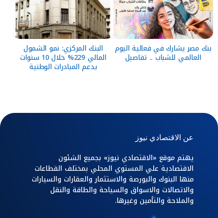
بنك مصر يشارك في فعالية اليوم
البنك المركزي: نمو الشمول
العالمي للشباب .. تفاصيل
المالي 229% خلال 10 سنوات
بدعم المبادرات الوطنية
عن الاقتصادي نيوز
يهتم موقع «الاقتصادي نيوز» بجميع الشئون
الاقتصادية علي المستوي المحلي بمختلف القطاعات
منها البنوك والبورصة والاستثمار والعقارات والسيارات
والاتصالات والاسواق والسياحة والطاقة والنقل
والملاحة والتأمين وغيرها.