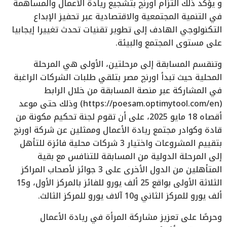
و يؤكد ذلك التزام اورنچ بتشجيع ريادة الأعمال والمساهمة
في التنمية المجتمعية والاقتصادية عبر تحفيز الإبداع
التكنولوجي الهادف إلى تطوير تقنيات تحدث تغييرا إيجابيا
على مستوى المجتمع والبيئة.
وتنقسم المسابقة إلى مرحلتين، الأولى هي المرحلة
المحلية حيث تبدأ اورنچ مصر بتلقي طلبات الشركات الراغبة
في المشاركة عبر منصة المسابقة من خلال الرابط
(https://poesam.optimytool.com/en) وذلك حتى موعد
أقصاه 18 مايو 2025، على أن تقوم لجنة تحكيم مكونة من
قادة وكوادر مجتمع ريادة الأعمال وممثلين عن شركة اورنچ
بتقييم المشروعات واختيار 3 شركات محلية فائزة للتأهل
إلى المرحلة الدولية من المسابقة للتنافس مع بقية
المتأهلين من الدول الأخرى على 3 جوائز لأصحاب المراكز
الثلاثة الأولى بواقع 25 ألف يورو للفائز بالمركز الأول، و15
ألف يورو للمركز الثاني و10 آلاف يورو للمركز الثالث.
وحرصًا على تعزيز مشاركة المرأة في ريادة الأعمال