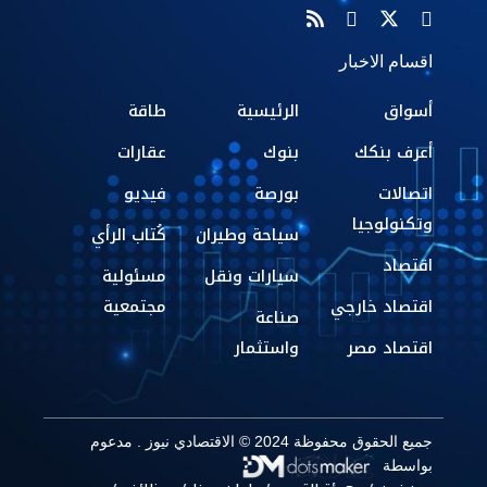
اقسام الاخبار
أسواق
الرئيسية
طاقة
أعرف بنكك
بنوك
عقارات
اتصالات
بورصة
فيديو
وتكنولوجيا
سياحة وطيران
كُتاب الرأي
اقتصاد
سيارات ونقل
مسئولية
اقتصاد خارجي
مجتمعية
صناعة
اقتصاد مصر
واستثمار
جميع الحقوق محفوظة 2024 © الاقتصادي نيوز . مدعوم
بواسطة