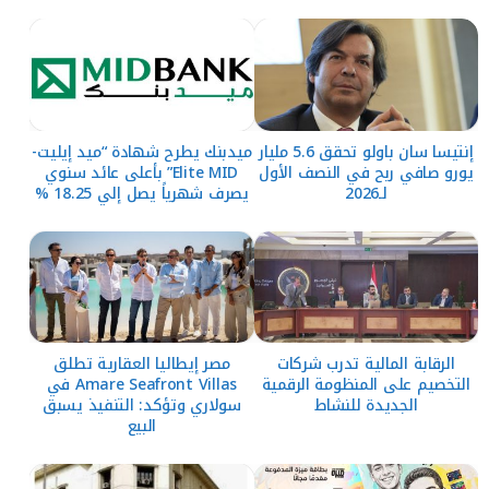
إنتيسا سان باولو تحقق 5.6 مليار
ميدبنك يطرح شهادة “ميد إيليت-
يورو صافي ربح في النصف الأول
Elite MID” بأعلى عائد سنوي
لـ2026
يصرف شهرياً يصل إلي 18.25 %
الرقابة المالية تدرب شركات
مصر إيطاليا العقارية تطلق
التخصيم على المنظومة الرقمية
Amare Seafront Villas في
الجديدة للنشاط
سولاري وتؤكد: التنفيذ يسبق
البيع