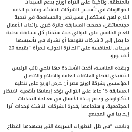
بالمنطقة، وتأكيدًا على التزام اورنچ بدعم السيدات
الموهوبات في تأسيس الشركات الناشئة، وتقديم الدعم
اللازم لهن لاستكمال مسيرتهن والمساهمة في تنمية
مجتمعاتهن، خصصت المسابقة جائزة كبرى لرائدات الأعمال
للعام الخامس على التوالي حيث ستختار كل مسابقة محلية
ما يصل إلى 3 شركات تقودها أو تشارك في تأسيسها
سيدات، للمنافسة على “الجائزة الدولية للمرأة ” بقيمة 20
ألف يورو.
وبهذه المناسبة، أكدت الأستاذة مها ناجي نائب الرئيس
التنفيذي لقطاع العلاقات العامة والاعلام والاتصال
المؤسسي بشركة اورنچ مصر أن حرص اورنچ على تنظيم
المسابقة 15 عاما على التوالي يؤكد إيمانها بأهمية الابتكار
التكنولوجي ودعم ريادة الأعمال في معالجة التحديات
المجتمعية، واهتمامها بقدرة الشركات الناشئة لإحداث أثرا
إيجابيا في المجتمع.
وتابعت: “في ظل التطورات السريعة التي يشهدها القطاع