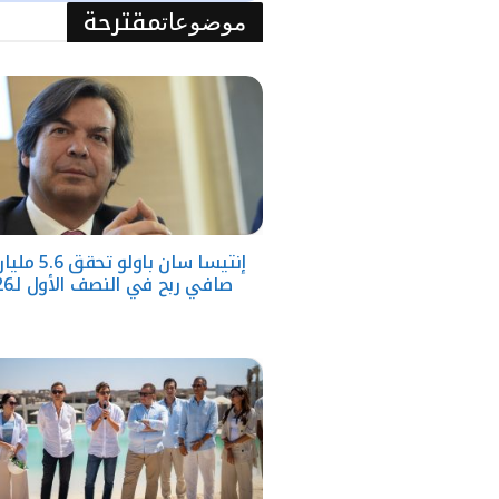
مقترحة
موضوعات
إنتيسا سان باولو ت
صافي ربح في النصف الأول لـ2026