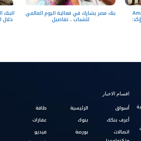
قارية تطلق Amare
بنك مصر يشارك في فعالية اليوم العالمي
وتؤكد:
للشباب .. تفاصيل
خلال 10 سنوات بدعم المبادرات الوطنية
اقسام الاخبار
ية
أسواق
الرئيسية
طاقة
أعرف بنكك
بنوك
عقارات
اتصالات
بورصة
فيديو
وتكنولوجيا