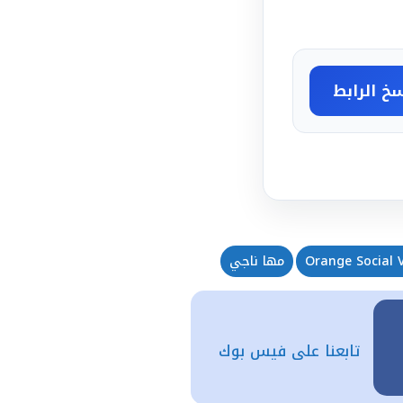
خ الرابط
مها ناجي
تابعنا على فيس بوك