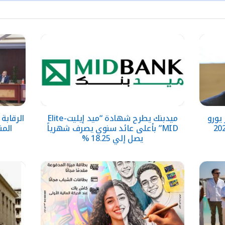
حقق 5.6 مليار يورو
ميدبنك يطرح شهادة “ميد إيليت-Elite
الرقابة
MID” بأعلى عائد سنوي يصرف شهرياً
المن
يصل إلي 18.25 %