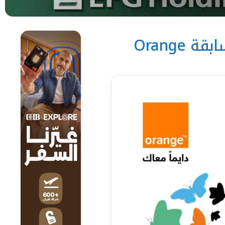
«اورنچ مصر» تفتح باب التقدم لنسخة 2024 من مسابقة Orange