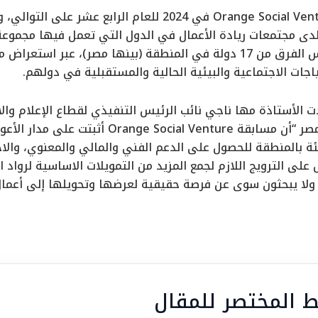
وتنعقد مسابقة Orange Social Venture في 2024 للعام ا
 لدى مجتمعات ريادة الأعمال في الدول التي تعمل فيها مجموع
وأفريقيا، حيث تتنافس الفرق من 17 دولة في المنطقة (بينها مصر)، ع
ياجات الاجتماعية والبيئية الحالية والمستقبلية في دولهم.
ت الأستاذة مها ناجي نائب الرئيس التنفيذي لقطاع الإعلام وا
العامة بشركة اورنچ مصر “أن مسابقة  Venture
ة بالمنطقة للحصول على الدعم الفني والمالي والمعنوي، والاح
 على الترويج اللازم لجمع المزيد من التمويلات الاساسية لرواد ا
ولا يبحثون سوى عن فرصة حقيقية لعرضها وتحويلها إلى أعمال ت
بط المختصر للمقال