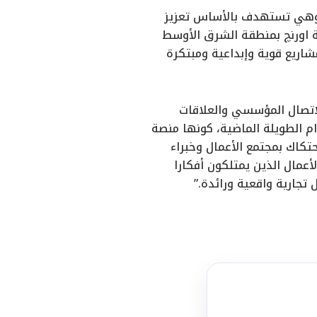
لرابع عشر على التوالي، وهي تستهدف بالأساس تعزيز
ة اورنچ بمنطقة الشرق الأوسط
بر استعراض مشاريع قوية وإبداعية ومبتكرة
لاتصال المؤسسي والعلاقات
Orange Social أثبتت على مدار الأعوام الطويلة الماضية، كونها منصة
تكاك بمجتمع الأعمال وخبراء
لأعمال الذين يمتلكون أفكارا
جارية واقعية ورائدة.”