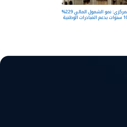
البنك المركزي: نمو الشمول المالي 229%