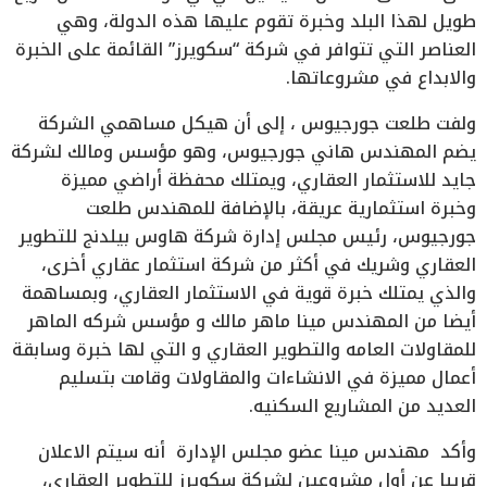
طويل لهذا البلد وخبرة تقوم عليها هذه الدولة، وهي
العناصر التي تتوافر في شركة “سكويرز” القائمة على الخبرة
والابداع في مشروعاتها.
ولفت طلعت جورجيوس ، إلى أن هيكل مساهمي الشركة
يضم المهندس هاني جورجيوس، وهو مؤسس ومالك لشركة
جايد للاستثمار العقاري، ويمتلك محفظة أراضي مميزة
وخبرة استثمارية عريقة، بالإضافة للمهندس طلعت
جورجيوس، رئيس مجلس إدارة شركة هاوس بيلدنج للتطوير
العقاري وشريك في أكثر من شركة استثمار عقاري أخرى،
والذي يمتلك خبرة قوية في الاستثمار العقاري، وبمساهمة
أيضا من المهندس مينا ماهر مالك و مؤسس شركه الماهر
للمقاولات العامه والتطوير العقاري و التي لها خبرة وسابقة
أعمال مميزة في الانشاءات والمقاولات وقامت بتسليم
العديد من المشاريع السكنيه.
وأكد مهندس مينا عضو مجلس الإدارة أنه سيتم الاعلان
قريبا عن أول مشروعين لشركة سكويرز للتطوير العقاري،