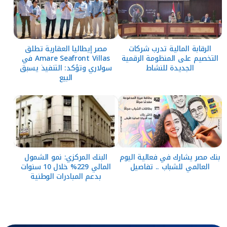
الرقابة المالية تدرب شركات
مصر إيطاليا العقارية تطلق
التخصيم على المنظومة الرقمية
Amare Seafront Villas في
الجديدة للنشاط
سولاري وتؤكد: التنفيذ يسبق
البيع
بنك مصر يشارك في فعالية اليوم
البنك المركزي: نمو الشمول
العالمي للشباب .. تفاصيل
المالي 229% خلال 10 سنوات
بدعم المبادرات الوطنية