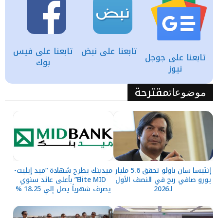
تابعنا على نبض
تابعنا على فيس
تابعنا على جوجل
بوك
نيوز
مقترحة
موضوعات
إنتيسا سان باولو تحقق 5.6 مليار
ميدبنك يطرح شهادة “ميد إيليت-
يورو صافي ربح في النصف الأول
Elite MID” بأعلى عائد سنوي
لـ2026
يصرف شهرياً يصل إلي 18.25 %