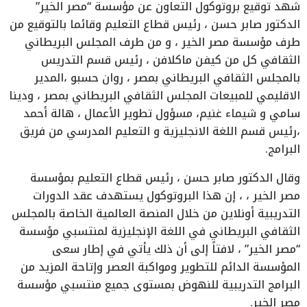
شهد توقيع بروتوكول التعاون عن مؤسسة “مصر الخير”
الدكتور صابر حسن ، رئيس قطاع التعليم وقائما بالتوقيع من
طرف مؤسسة مصر الخير ، و من طرف المجلس البريطاني
الثقافي كل من كيفن ماكلافن ، رئيس قسم التدريس
بالمجلس الثقافي البريطاني بمصر ، روان حسبو ،المدير
الاقليمي للمبيعات المجلس الثقافي البريطاني بمصر ، ودينا
سامي و شيماء غنيم، مسؤول تطوير الأعمال ، هالة أحمد
،رئيس قسم اللغة الانجليزية و التعليم المدرسي من فريق
البرامج.
وقال الدكتور صابر حسن ، رئيس قطاع التعليم بمؤسسة
مصر الخير ، ، إن هذا البروتوكول يستهدف عقد الدورات
التدريبية أونلاين من خلال المنصة العالمية الخاصة بالمجلس
الثقافي البريطاني في اللغة الإنجليزية لمنتسبي مؤسسة
“مصر الخير” ، لافتاً إلى أن ذلك يأتي في إطار سعى
المؤسسة الدائم للتطوير ومواكبة العصر وإتاحة المزيد من
البرامج التدريبية للنهوض بمستوى جميع منتسبي مؤسسة
مصر الخير.