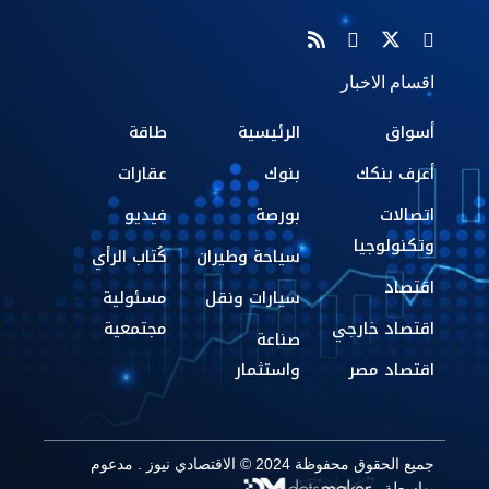
اقسام الاخبار
أسواق
الرئيسية
طاقة
أعرف بنكك
بنوك
عقارات
اتصالات
بورصة
فيديو
وتكنولوجيا
سياحة وطيران
كُتاب الرأي
اقتصاد
سيارات ونقل
مسئولية
اقتصاد خارجي
مجتمعية
صناعة
اقتصاد مصر
واستثمار
جميع الحقوق محفوظة 2024 © الاقتصادي نيوز . مدعوم
بواسطة