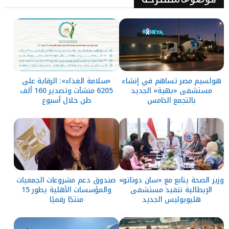
هولسيم مصر تساهم في إنشاء
«سلامة الغذاء»: الرقابة على
مستشفى «بهية» الجديد
6205 منشآت وتصدير 160 ألف
بالتجمع الخامس
طن خلال أسبوع
وزير الصحة يتابع مع «سان دوناتو»
صندوق دعم مشروعات الجمعيات
الإيطالية تنفيذ مستشفى
والمؤسسات الأهلية يطور 15
هليوبوليس الجديد
منتجًا رقميًا