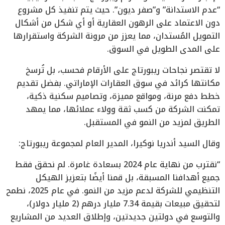
“عدم الاستدانة” و”صفر ديون”. حيث يتم تنفيذ كل مشروع
دون الاعتماد على الرهون العقارية أو أي شكل من أشكال
التمويل المُستدان، مما يعزز من مرونة الشركة واستقرارها
على المدى الطويل في السوق.
لا تقتصر نجاحات ريبورتاج على الأرقام فحسب، بل تُرسخ
مكانتها كرائد في سوق العقارات الإماراتي. بفضل تقديم
خطط دفع مرنة، ومواقع مميزة، وتصاميم سكنية ذكية،
تمكنت الشركة من كسب ثقة وولاء عملائها، مما يمهد
الطريق لمزيد من النمو في المستقبل.
وقال السيد أندريا نوكيرا، المدير العام لمجموعة ريبورتاج:
“نقترب من نهاية عام 2024 بسعادة غامرة. لم نحقق فقط
جميع أهدافنا المسبقة، بل قمنا أيضًا بتعزيز الهيكل
التنظيمي للشركة لدعم مزيد من النمو. في عام 2025، نطمح
لتحقيق مبيعات بقيمة 7.34 مليار درهم (2 مليار دولار)،
والتوسع في دولتين جديدتين، وإطلاق العديد من المشاريع