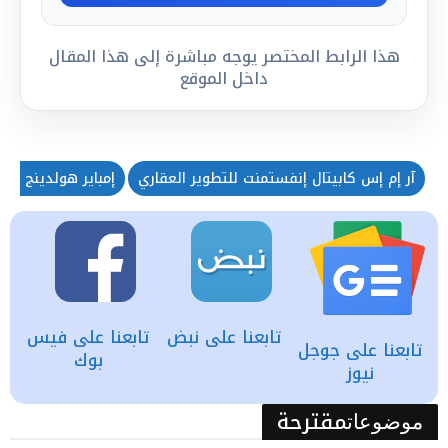
هذا الرابط المختصر يوجه مباشرة إلى هذا المقال
داخل الموقع
آر إم إس كابيتال إنفستمنت للتطوير العقاري
إمباير هولدينج باك
تابعنا على نبض
تابعنا على فيس
تابعنا على جوجل
بوك
نيوز
مقترحة
موضوعات