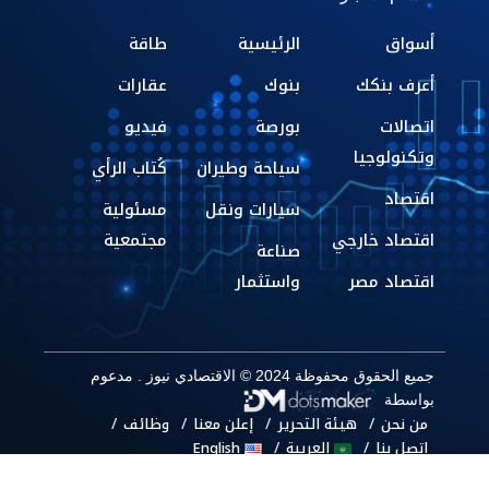
أسواق
الرئيسية
طاقة
أعرف بنكك
بنوك
عقارات
اتصالات
بورصة
فيديو
وتكنولوجيا
سياحة وطيران
كُتاب الرأي
اقتصاد
سيارات ونقل
مسئولية
اقتصاد خارجي
مجتمعية
صناعة
اقتصاد مصر
واستثمار
جميع الحقوق محفوظة 2024 © الاقتصادي نيوز . مدعوم
بواسطة
من نحن
هيئة التحرير
إعلن معنا
وظائف
اتصل بنا
العربية
English