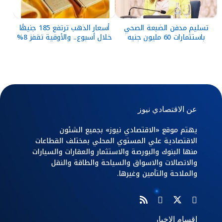
تسليم مدفن الضبعة الصحي
أسعار الذهب ترتفع 185 جنيهًا
باستثمارات 60 مليون جنيه
خلال أسبوع.. والأوقية تقفز 8%
عن الاقتصادي نيوز
يهتم موقع «الاقتصادي نيوز» بجميع الشئون
الاقتصادية علي المستوي المحلي بمختلف القطاعات
منها البنوك والبورصة والاستثمار والعقارات والسيارات
والاتصالات والاسواق والسياحة والطاقة والنقل
والملاحة والتأمين وغيرها.
اقسام الاخبار