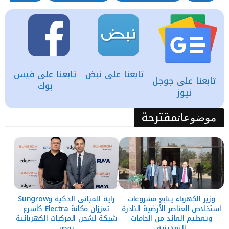
تابعنا على نبض
تابعنا على فيس
تابعنا على جوجل
بوك
نيوز
مقترحة
موضوعات
وزير الكهرباء يتابع مشروعات
راية للمباني الذكية وSungrow
استخلاص العناصر الأرضية النادرة
تعززان مكانة Electra كأسرع
وتعظيم العائد من الخامات
شبكة لشحن المركبات الكهربائية
التعدينية
بمصر