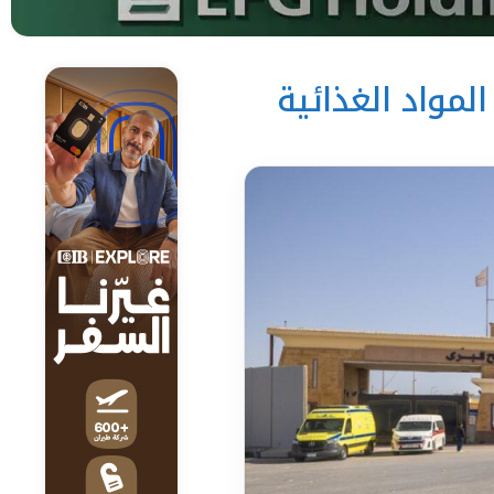
اة”يعلنان دخول 780 طن من المواد الغذائية