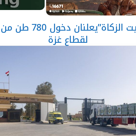
” تحيا مصر” “وبيت الزك
لقطاع غزة