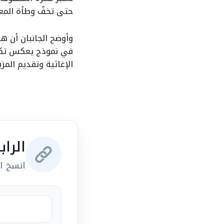
حتى تخفّ وطأة المع
وأوضح الجانبان أن ه
في نموذج يعكس تكام
الإغاثية وتقديم الم
الرا
انسخ ال