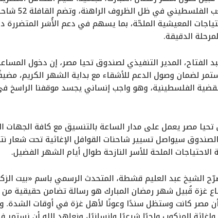
حتياجات المعيشية الملحّة، بما يسهم في دعم الأُسَر المتضررة 
رحلة الدقيقة.
بد الفتاح، المدير التنفيذي لصندوق تحيا مصر، إن دخول المساع
 لضمان وصول الدعم للأشقاء مع بداية الشهر الكريم، مضيفًا أن
القضية الفلسطينية، وهو واجب إنساني يجسد موقفنا الراسخ 
تحيا مصر يعمل على مدار الساعة بالتنسيق مع كافة الجهات الم
 الصندوق سيواصل تسيير شاحنات القوافل الإغاثية تحت شعار نت
 الاحتياجات الملحة للأسر النازحة طوال أيام الشهر الفضيل.
 الشيخ عبد العليم قشطة، المتحدث الرسمي باسم «بيت الزكاة 
اع غزة قُبيل شهر رمضان المبارك هو رسالة تضامن حقيقية من
ن مصر كانت وستظل سندًا وعونًا لأهل غزة في أوقات الشدة. وإ
إغاثة المنكوب واجبًا شرعيًا وإنسانيًا، ونعاهد الله أن نستمر 