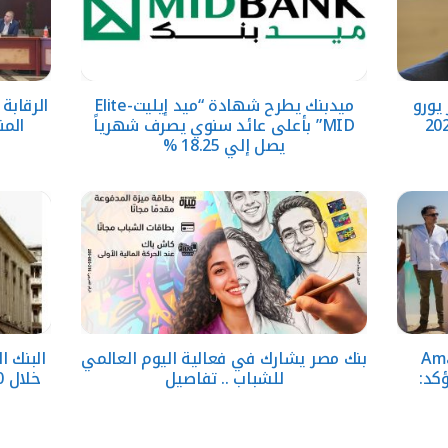
حقق 5.6 مليار يورو
ميدبنك يطرح شهادة “ميد إيليت-Elite
الرقابة
MID” بأعلى عائد سنوي يصرف شهرياً
المن
يصل إلي 18.25 %
قارية تطلق Amare
بنك مصر يشارك في فعالية اليوم العالمي
وتؤكد:
للشباب .. تفاصيل
خلال 10 سنوات بدعم المبادرات الوطنية