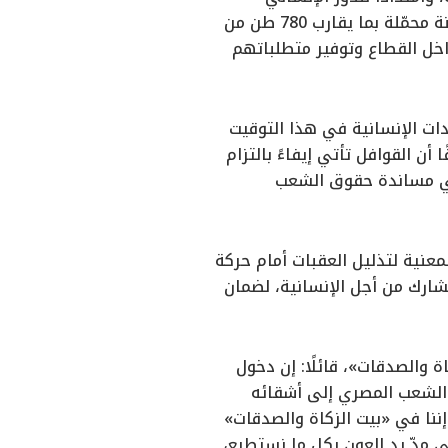
لتخفيف معاناة الشعب الفلسطيني في ظل الظروف الراهنة، وتضم القافلة 52 شاحنة محمّلة بما يقارب 780 طن من
داخل القطاع وتوفير متطلباتهم
دات الإنسانية في هذا التوقيت
 القوافل تأتي إيفاءً بالتزام
في مساندة حقوق الشعب
عنية لتذليل العقبات أمام حركة
شارك من أجل الإنسانية، لضمان
والصدقات»، قائلًا: إن دخول
 الشعب المصري إلى أشقائه
ننا في «بيت الزكاة والصدقات»
في مدّ يد العون بكل ما نستطيع،