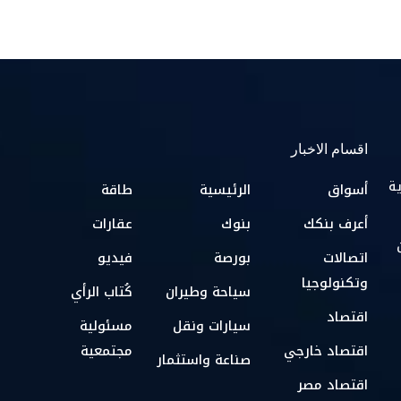
اقسام الاخبار
ية
أسواق
الرئيسية
طاقة
أعرف بنكك
بنوك
عقارات
اتصالات
بورصة
فيديو
وتكنولوجيا
سياحة وطيران
كُتاب الرأي
اقتصاد
سيارات ونقل
مسئولية
اقتصاد خارجي
مجتمعية
صناعة واستثمار
اقتصاد مصر