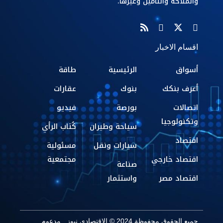
والملاحة والتأمين وغيرها.
اقسام الاخبار
أسواق
الرئيسية
طاقة
أعرف بنكك
بنوك
عقارات
اتصالات
بورصة
فيديو
وتكنولوجيا
سياحة وطيران
كُتاب الرأي
اقتصاد
سيارات ونقل
مسئولية
اقتصاد خارجي
مجتمعية
صناعة
اقتصاد مصر
واستثمار
جميع الحقوق محفوظة 2024 © الاقتصادي نيوز . مدعوم