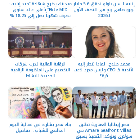
إنتيسا سان باولو تحقق 5.6 مليار
ميدبنك يطرح شهادة “ميد إيليت-
يورو صافي ربح في النصف الأول
Elite MID” بأعلى عائد سنوي
لـ2026
يصرف شهرياً يصل إلي 18.25 %
محمد صلاح.. لماذا تنظر إليه
الرقابة المالية تدرب شركات
الأندية كـ CEO وليس مجرد لاعب
التخصيم على المنظومة الرقمية
كرة؟
الجديدة للنشاط
مصر إيطاليا العقارية تطلق
بنك مصر يشارك في فعالية اليوم
Amare Seafront Villas في
العالمي للشباب .. تفاصيل
سولاري وتؤكد: التنفيذ يسبق