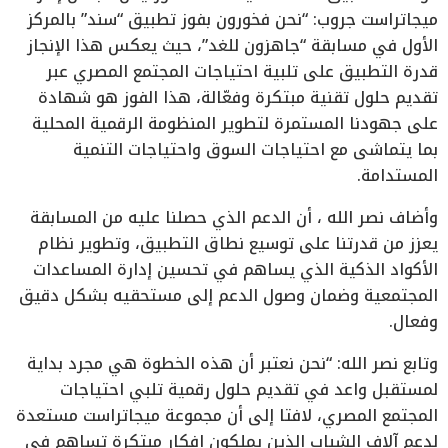
ميجاتراست جروب: “نحن فخورون بفوز تطبيق “سند” بالمركز
الأول في مسابقة “جاهزون للغد”، حيث يعكس هذا الإنجاز
قدرة التطبيق على تلبية احتياجات المجتمع المصري عبر
تقديم حلول تقنية مبتكرة وفعّالة، هذا الفوز هو شهادة
على جهودنا المستمرة لتطوير المنظومة الرقمية المحلية
بما يتماشى مع احتياجات السوق واحتياجات التنمية
المستدامة.
وأضاف نصر الله ، أن الدعم الذي حصلنا عليه من المسابقة
يعزز من قدرتنا على توسيع نطاق التطبيق، وتطوير نظام
الأكواد الذكية الذي يساهم في تحسين إدارة المساعدات
المجتمعية وضمان وصول الدعم إلى مستحقيه بشكل دقيق
وفعال.
وتابع نصر الله: “نحن نعتبر أن هذه الخطوة هي مجرد بداية
لمستقبل واعد في تقديم حلول رقمية تلبي احتياجات
المجتمع المصري، لافتا إلى أن مجموعة ميجاتراست مستعدة
لدعم آلاف الشباب الذين يملكون افكار مبتكرة تساهم في