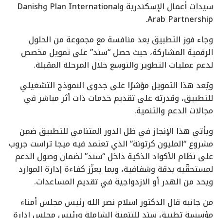
سيدات أعمال الإسكندرية وPlan International وDanish
Arab Partnership.
وجاء فوز التطبيق بعد منافسة مع مجموعة من الحلول
الرقمية المشاركة، حيث حصل “سند” على تمويل مخصص
لدعم عمليات التطوير والتوسع خلال المرحلة المقبلة.
ويُعد هذا التمويل مؤشرًا على جدوى النموذج التشغيلي
للتطبيق، وقدرته على تقديم خدمات ذات أثر مباشر في
مجالات الدعم والتنمية.
ويأتي هذا الإنجاز في ظل الدور المتنامي للتطبيق ضمن
مشروع “المليون كرتونة” الذي تعتمد فيه ميجا تراست جروب
على نظام الأكواد الذكية داخل “سند” لضمان وصول الدعم
لمستحقّيه بدقة وشفافية، وبما يعزّز كفاءة إدارة الموارد
ويحد من الهدر أو الازدواجية في تقديم المساعدات.
من جانبه قال الدكتور اسلام نصر الله رئيس مجلس أمناء
مؤسسة تطبيق سند للتنمية الشاملة ورئيس مجلس إدارة