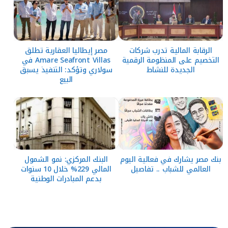
الرقابة المالية تدرب شركات
مصر إيطاليا العقارية تطلق
التخصيم على المنظومة الرقمية
Amare Seafront Villas في
الجديدة للنشاط
سولاري وتؤكد: التنفيذ يسبق
البيع
بنك مصر يشارك في فعالية اليوم
البنك المركزي: نمو الشمول
العالمي للشباب .. تفاصيل
المالي 229% خلال 10 سنوات
بدعم المبادرات الوطنية