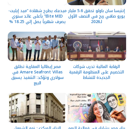
إنتيسا سان باولو تحقق 5.6 مليار
ميدبنك يطرح شهادة “ميد إيليت-
يورو صافي ربح في النصف الأول
Elite MID” بأعلى عائد سنوي
لـ2026
يصرف شهرياً يصل إلي 18.25 %
الرقابة المالية تدرب شركات
مصر إيطاليا العقارية تطلق
التخصيم على المنظومة الرقمية
Amare Seafront Villas في
الجديدة للنشاط
سولاري وتؤكد: التنفيذ يسبق
البيع
بنك مصر يشارك في فعالية اليوم
البنك المركزي: نمو الشمول