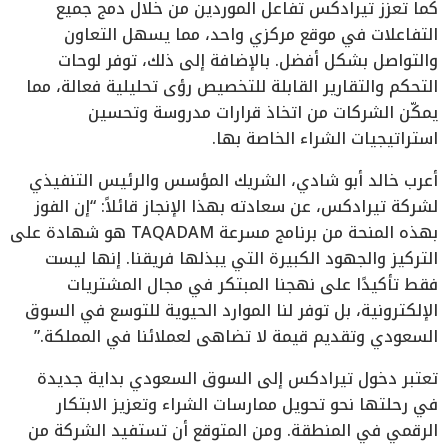
كما تعزز تيرادكس تفاعل الموردين من خلال دمج جميع
التفاعلات في موقع مركزي واحد، مما يسهل التعاون
والتواصل بشكل أفضل. بالإضافة إلى ذلك، توفر لوحات
التحكم والتقارير القابلة للتخصيص رؤى تحليلية فعالة، مما
يمكّن الشركات من اتخاذ قرارات مدروسة وتحسين
استراتيجيات الشراء الخاصة بها.
أعرب خالد أبو شادي، الشريك المؤسس والرئيس التنفيذي
لشركة تيرادكس، عن سعادته بهذا الإنجاز قائلاً: “إن الفوز
بهذه المنحة من برنامج مسرعة TAQADAM هو شهادة على
التركيز والجهود الكبيرة التي يبذلها فريقنا. إنها ليست
فقط تأكيدًا على نهجنا المبتكر في مجال المشتريات
الإلكترونية، بل توفر لنا الموارد الحيوية للتوسع في السوق
السعودي وتقديم قيمة لا تضاهى لعملائنا في المملكة.”
تعتبر دخول تيرادكس إلى السوق السعودي بداية جديدة
في رحلتها نحو تحويل ممارسات الشراء وتعزيز الابتكار
الرقمي في المنطقة. ومن المتوقع أن تستفيد الشركة من