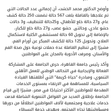
وأوضح الدكتور محمد الخشت، أن إجمالي عدد الحالات التي
تم علاجها بالقافلة بلغت 567 حالة تضمنت 250 حالة كشف
عام، و27 حالة خلع للأطفال، و25حالة للتنظيف، و3 حالات
حشو عادي، وحالتى حشو عصب، و27 حالة خلع للكبار،
بالإضافة إلى تحويل 60 حالة لمستشفي الكلية لاستكمال
العلاج، وتحويل 125 حالة للكشف المبكر عن أورام الفم،
مشيرًا إلى تنظيم القافلة عدة حملات توعية حول صحة الفم
والأسنان، وصرفت الأدوية بالمجان على المواطنين.
وأكد رئيس جامعة القاهرة، حرص الجامعة على المشاركة
الفعالة والإيجابية في التحالف الوطني للعمل الأهلي
التنموي، ومبادرة “حياة كريمة” التي أطلقتها القيادة
السياسية، للمساهمة في الارتقاء بمستوى الخدمات
المقدمة للمواطنين الأكثر احتياجًا في مصر، مشيرًا إلى قيام
الجامعة بإطلاق العديد من القوافل التنموية الشاملة قدمت
خدمات علاجية ومجتمعية لآلاف المواطنين انطلاقًا من دورها
ومسؤوليتها تجاه المجتمع، وبهدف خدمة البسطاء