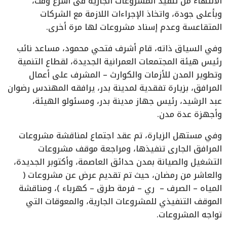
الانتهاء من تنفيذ المشروعات الجارية في أسرع وقت،
وبأعلى جودة، واتخاذ الإجراءات اللازمة مع الشركات
المتقاعسة وعدم إسناد مشروعات لها مرة أخرى.
وفي السياق ذاته، قام أشرف فتحي محمود، مساعد نائب
رئيس هيئة المجتمعات العمرانية الجديدة، لقطاع التنمية
وتطوير المدن للأزمات والكوارث – المشرف على أعمال
المرافق، بزيارة تفقدية لمدينة بدر، يرافقه المهندس رضوان
عبد الرشيد، رئيس جهاز مدينة بدر، ومسئولو الهيئة،
وأجهزة عدة مدن.
وفي مستهل الزيارة، تم عقد اجتماع لمناقشة مشروعات
المرافق الجارى تنفيذها، ومراجعة موقف مشروعات
التشغيل والصيانة بمدن حدائق العاصمة، وأكتوبر الجديدة،
والعاشر من رمضان، حيث تم تقديم عرض عن مشروعات (
المياه – الصرف – ري – فرمة طرق – كهرباء )، ومناقشة
الموقف التنفيذي للمشروعات الجارية، والمعوقات التي
تواجه المشروعات.