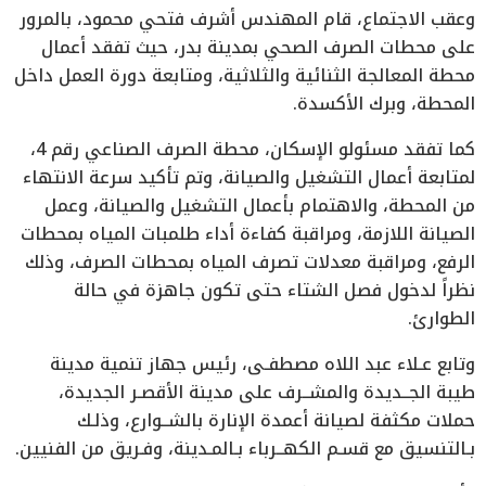
وعقب الاجتماع، قام المهندس أشرف فتحي محمود، بالمرور
على محطات الصرف الصحي بمدينة بدر، حيث تفقد أعمال
محطة المعالجة الثنائية والثلاثية، ومتابعة دورة العمل داخل
المحطة، وبرك الأكسدة.
كما تفقد مسئولو الإسكان، محطة الصرف الصناعي رقم 4،
لمتابعة أعمال التشغيل والصيانة، وتم تأكيد سرعة الانتهاء
من المحطة، والاهتمام بأعمال التشغيل والصيانة، وعمل
الصيانة اللازمة، ومراقبة كفاءة أداء طلمبات المياه بمحطات
الرفع، ومراقبة معدلات تصرف المياه بمحطات الصرف، وذلك
نظراً لدخول فصل الشتاء حتى تكون جاهزة في حالة
الطوارئ.
وتابع عـلاء عبد اللاه مصطفـى، رئيس جهاز تنمية مدينة
طيبة الجــديدة والمشــرف على مدينة الأقصـر الجديدة،
حملات مكثفة لصيانة أعمدة الإنارة بالشــوارع، وذلـك
بـالتنسيق مع قسـم الكهــرباء بـالمـدينة، وفـريق من الفنيين.