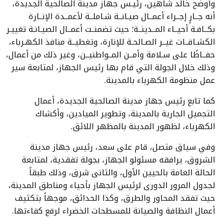
وأوضح خالد شاهين، رئيـس جهاز مدينة الصالحية الجديدة،
أنه جــارٍ إجــراء أعمــال صيـانــة شـاملــة لأعمــدة الإنــارة
بكــافـة أحيــاء المــدينــة؛ حيث تضمنــت أعمــال الصيـانـة تغييـر
الكشـافــات غيــر الصـالحـة للإنارة، وتغطيــة منافذ الكهـرباء،
حفــاظًا على سـلامة وأمــن المــواطنيــن، وغير ذلك من أعمال،
وذلك خلال الجولة التي قام بها رئيس الجهاز، لمتابعة سير
عمل منظومة الكهرباء بالمدينة.
كما تابع رئيس جهاز مدينة الصالحية الجديدة، أعمال
التجميل الجارية بالمدينة، وتطوير الميادين، وأكشاك
الكهرباء، لظهور المدينة بالمظهر اللائق.
وفي سياق متصل، قام على سعد، رئيس جهاز مدينة
الشروق، يرافقه مسئولو الجهاز، بجولة تفقدية، لمتابعة
الحالة العامة بالحيين الأول، والثانى شرق، وذلك طبقاً
لجدول المرور الدورى لرئيس الجهاز بأحياء ومناطق المدينة،
حيث تفقد المحاور والطرق، وكذا الحدائق، موجهاً بتكثيف
أعمال النظافة والصيانة للمسطحات الخضراء لرفع كفاءتها.