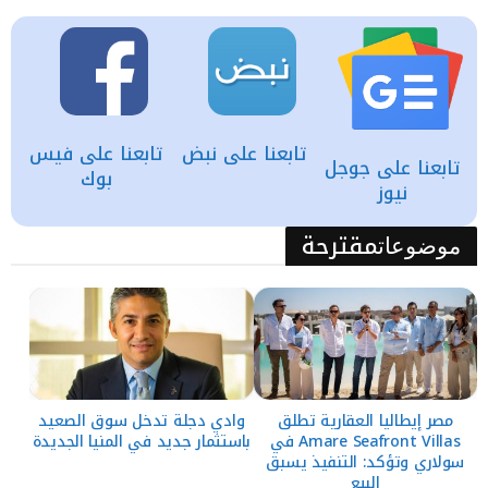
تابعنا على نبض
تابعنا على فيس
تابعنا على جوجل
بوك
نيوز
مقترحة
موضوعات
مصر إيطاليا العقارية تطلق
وادي دجلة تدخل سوق الصعيد
Amare Seafront Villas في
باستثمار جديد في المنيا الجديدة
سولاري وتؤكد: التنفيذ يسبق
البيع