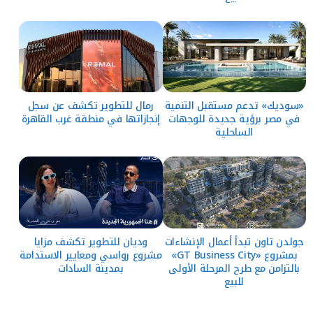
«سوديك» تدعم مستقبل التنمية
رمال للتطوير تكشف عن سجل
في مصر برؤية جديدة للوجهات
إنجازاتها في منطقة غرب القاهرة
الساحلية
جولدن تاون تبدأ أعمال الإنشاءات
وديان للتطوير تكشف مزايا
بمشروع «GT Business City»
مشروع رواسي ومعايير الاستدامة
بالتزامن مع طرح المرحلة الأولى
بمدينة السادات
للبيع