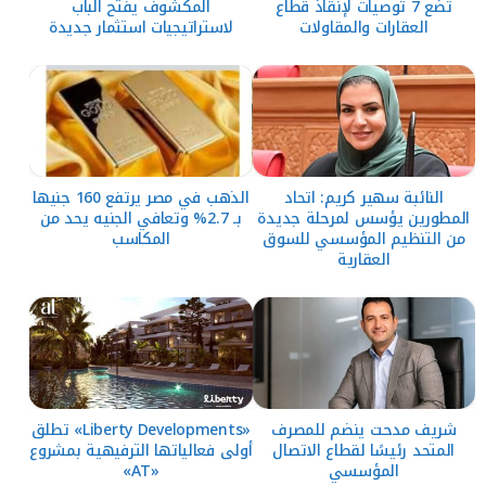
تضع 7 توصيات لإنقاذ قطاع
المكشوف يفتح الباب
العقارات والمقاولات
لاستراتيجيات استثمار جديدة
النائبة سهير كريم: اتحاد
الذهب في مصر يرتفع 160 جنيها
المطورين يؤسس لمرحلة جديدة
بـ 2.7% وتعافي الجنيه يحد من
من التنظيم المؤسسي للسوق
المكاسب
العقارية
شريف مدحت ينضم للمصرف
«Liberty Developments» تطلق
المتحد رئيسًا لقطاع الاتصال
أولى فعالياتها الترفيهية بمشروع
المؤسسي
«AT»