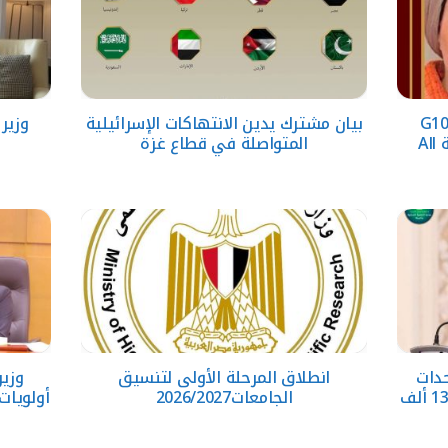
مر تنضم إلى منظمة G100
بيان مشترك يدين الانتهاكات الإسرائيلية
وزير
التابعة للرابطة النسائية العالمية All
المتواصلة في قطاع غزة
طًا لوحدات
انطلاق المرحلة الأولى لتنسيق
وزير
السكان خلال يوليو استفاد منها 131 ألف
الجامعات2026/2027
أولويات