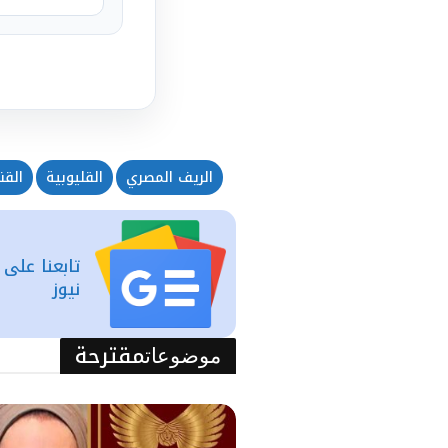
الريف المصري
القليوبية
القن
تابعنا على
نيوز
مقترحة
موضوعات