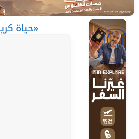
«حياة كري