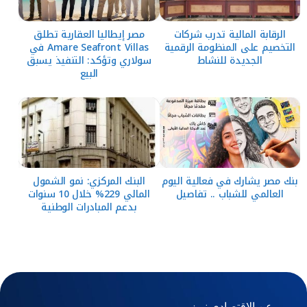
الرقابة المالية تدرب شركات
مصر إيطاليا العقارية تطلق
التخصيم على المنظومة الرقمية
Amare Seafront Villas في
الجديدة للنشاط
سولاري وتؤكد: التنفيذ يسبق
البيع
بنك مصر يشارك في فعالية اليوم
البنك المركزي: نمو الشمول
العالمي للشباب .. تفاصيل
المالي 229% خلال 10 سنوات
بدعم المبادرات الوطنية
عن الاقتصادي نيوز