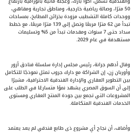
والفندقية تشمل، أكوا بارك، وعجلة مائية بانورامية بارتفاع
50 مترًا، وصالة رياضية خارجية، ومناطق تجارية ومقاهي،
ووحدات كاملة التشطيب مزودة بخزائن المطابخ، بمساحات
تبدأ من 62 مترًا مربعًا وتصل إلى 139 مترًا مربعًا، مع خطط
سداد حتى 7 سنوات ومقدمات تبدأ من 5% وتسليمات
مستهدفة في عام 2029.
وقال أدهم جرانة، رئيس مجلس إدارة سلسلة فنادق أزور
وأوربان زِن، إن الشراكة مع دارك جروب تمثل نموذجًا للتكامل
بين التطوير العقاري والإدارة الفندقية الاحترافية، مشيرًا
إلى أن السوق المصري يشهد نموًا متسارعًا في الطلب على
المشروعات التي تجمع بين جودة المنتج العقاري ومستوى
الخدمات الفندقية المتكاملة.
وأضاف، أن نجاح أي مشروع ذى طابع فندقي لم يعد يعتمد