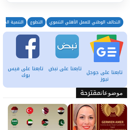
التحالف الوطني للعمل الأهلي التنموي
التطوع
التنمية المس
تابعنا على نبض
تابعنا على فيس
تابعنا على جوجل
بوك
نيوز
مقترحة
موضوعات