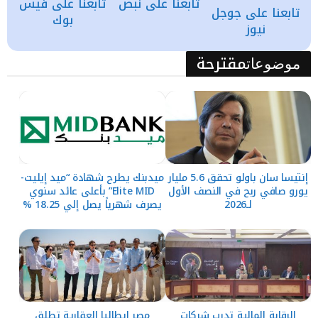
تابعنا على نبض
تابعنا على فيس
تابعنا على جوجل
بوك
نيوز
مقترحة
موضوعات
إنتيسا سان باولو تحقق 5.6 مليار
ميدبنك يطرح شهادة “ميد إيليت-
يورو صافي ربح في النصف الأول
Elite MID” بأعلى عائد سنوي
لـ2026
يصرف شهرياً يصل إلي 18.25 %
الرقابة المالية تدرب شركات
مصر إيطاليا العقارية تطلق