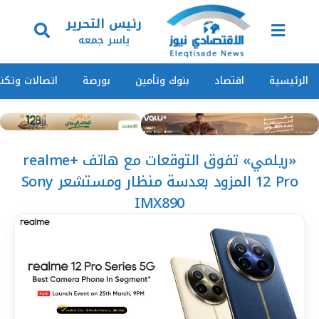
رئيس التحرير
ياسر جمعه
الرئيسية
اقتصاد
بنوك وتأمين
بورصة
اتصالات وتكنول
«ريلمي» تفوق التوقعات مع هاتف +realme
12 Pro المزود بعدسة منظار ومستشعر Sony
IMX890