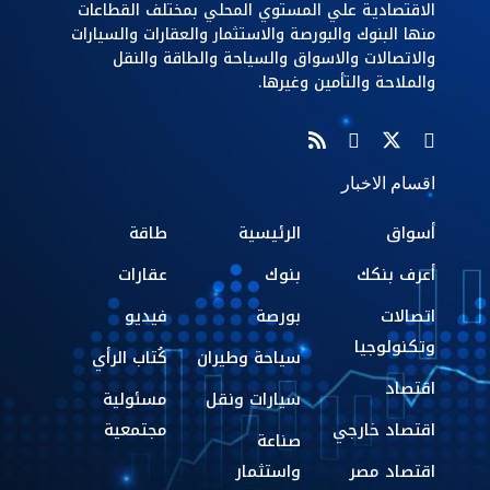
الاقتصادية علي المستوي المحلي بمختلف القطاعات
منها البنوك والبورصة والاستثمار والعقارات والسيارات
والاتصالات والاسواق والسياحة والطاقة والنقل
والملاحة والتأمين وغيرها.
اقسام الاخبار
أسواق
الرئيسية
طاقة
أعرف بنكك
بنوك
عقارات
اتصالات
بورصة
فيديو
وتكنولوجيا
سياحة وطيران
كُتاب الرأي
اقتصاد
سيارات ونقل
مسئولية
اقتصاد خارجي
مجتمعية
صناعة
اقتصاد مصر
واستثمار