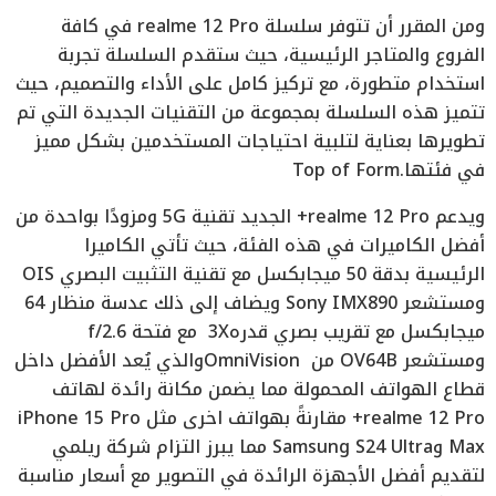
ومن المقرر أن تتوفر سلسلة realme 12 Pro في كافة
الفروع والمتاجر الرئيسية، حيث ستقدم السلسلة تجربة
استخدام متطورة، مع تركيز كامل على الأداء والتصميم، حيث
تتميز هذه السلسلة بمجموعة من التقنيات الجديدة التي تم
تطويرها بعناية لتلبية احتياجات المستخدمين بشكل مميز
في فئتها.Top of Form
ويدعم realme 12 Pro+ الجديد تقنية 5G ومزودًا بواحدة من
أفضل الكاميرات في هذه الفئة، حيث تأتي الكاميرا
الرئيسية بدقة 50 ميجابكسل مع تقنية التثبيت البصري OIS
ومستشعر Sony IMX890 ويضاف إلى ذلك عدسة منظار 64
ميجابكسل مع تقريب بصري قدره3X مع فتحة f/2.6
ومستشعر OV64B من OmniVisionوالذي يُعد الأفضل داخل
قطاع الهواتف المحمولة مما يضمن مكانة رائدة لهاتف
realme 12 Pro+ مقارنةً بهواتف اخرى مثل iPhone 15 Pro
Max وSamsung S24 Ultra مما يبرز التزام شركة ريلمي
لتقديم أفضل الأجهزة الرائدة في التصوير مع أسعار مناسبة