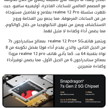
مع المصمم العالمي للساعات الفاخرة، أوليفييه سافيو، حيث
ظهرت سلسلة realme 12 Pro بملامح و تفاصيل مستوحاة
من فن الساعات المرموقة، مما يجمع بين الفخامة وروح
الاستكشاف ويعزز من تفوق التكنولوجيا من خلال كوالكوم،
مما يضمن أداءً وكفاءة لا مثيل لهما.
ويتميز هاتفrealme 12 Pro+ 5G بمعالج سنابدراجون 7s
من الجيل الثاني، والذي يقدم أداء قويًا بفضل تكوينه من 8
نواة بتقنية 64 بت. كما يأتي هاتف realme 12 pro مزودًا
بمعالج سنابدراجون 6 من الجيل الأول، مما يضمن توفيرأداءً
وكفاءة متميزين.