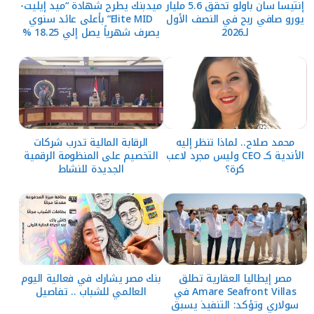
إنتيسا سان باولو تحقق 5.6 مليار
ميدبنك يطرح شهادة “ميد إيليت-
يورو صافي ربح في النصف الأول
Elite MID” بأعلى عائد سنوي
لـ2026
يصرف شهرياً يصل إلي 18.25 %
محمد صلاح.. لماذا تنظر إليه
الرقابة المالية تدرب شركات
الأندية كـ CEO وليس مجرد لاعب
التخصيم على المنظومة الرقمية
كرة؟
الجديدة للنشاط
مصر إيطاليا العقارية تطلق
بنك مصر يشارك في فعالية اليوم
Amare Seafront Villas في
العالمي للشباب .. تفاصيل
سولاري وتؤكد: التنفيذ يسبق