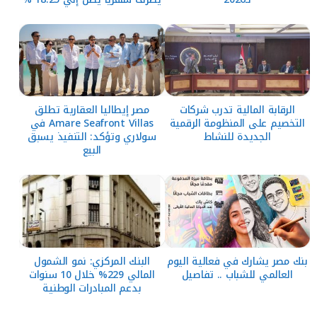
الرقابة المالية تدرب شركات
مصر إيطاليا العقارية تطلق
التخصيم على المنظومة الرقمية
Amare Seafront Villas في
الجديدة للنشاط
سولاري وتؤكد: التنفيذ يسبق
البيع
بنك مصر يشارك في فعالية اليوم
البنك المركزي: نمو الشمول
العالمي للشباب .. تفاصيل
المالي 229% خلال 10 سنوات
بدعم المبادرات الوطنية