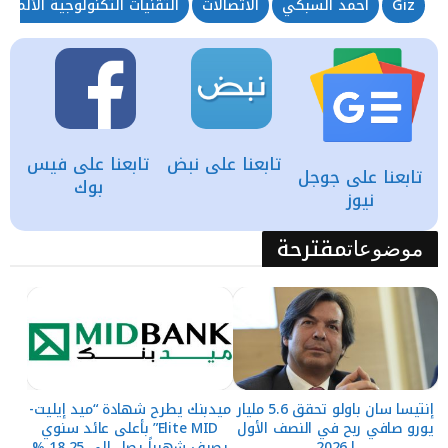
Giz
أحمد السبكي
الاتصالات
التقنيات التكنولوجية الألمانية
تابعنا على نبض
تابعنا على فيس
تابعنا على جوجل
بوك
نيوز
مقترحة
موضوعات
إنتيسا سان باولو تحقق 5.6 مليار
ميدبنك يطرح شهادة “ميد إيليت-
يورو صافي ربح في النصف الأول
Elite MID” بأعلى عائد سنوي
لـ2026
يصرف شهرياً يصل إلي 18.25 %