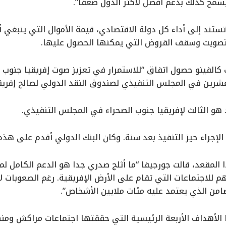
 يسمح كذلك بدعم أفضل لأكثر الدول ضعفا”.
تند إلى أداء كل دولة الاقتصادي، قيمة الأموال التي ينبغي أ
تصويت وسقف القروض التي يمكنها الحصول عليها.
كالفينو حصول اتفاق “للاستمرار في تعزيز صوت إفريقيا جنوب ال
ين في المجلس التنفيذي لصندوق النقد الدولي لصالح إفريقيا
و الثالث لإفريقيا جنوب الصحراء في المجلس التنفيذي.
إجراء حيز التنفيذ بعد سنة. وكان البنك الدولي أقدم على هذه الخ
 المقعد، قالت جورجيفا “ما أثلج صدري جدا هو الدعم الكامل ل
م للاجتماعات التي تقام على الأرض الإفريقية. رغم الصعوبات لا
من الذي يعتمد عليه مئات ملايين الأشخاص”.
الأهداف الأربعة الرئيسية التي حققتها اجتماعات مراكش ومن