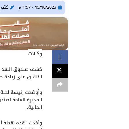
15/10/2023 - 1:57 م
كتب
ser Gomaa
وكالات
كشف صندوق النقد ال
الاتفاق على زيادة ح
وأوضحت رئيسة لجنة ا
المديرة العامة لصند
الحالية.
وأكدت “هذه نقطة أس