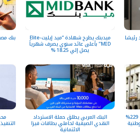
رئيسًا
ميدبنك يطرح شهادة “ميد إيليت-Elite
بنك مصر
MID” بأعلى عائد سنوي يصرف شهرياً
يصل إلي 18.25 %
البنك المركزي: نمو الشمول المالي 229%
البنك العربي يطلق حملة الاسترداد
محم
النقدي الصيفية لحاملي بطاقات فيزا
التنفيذي
الائتمانية